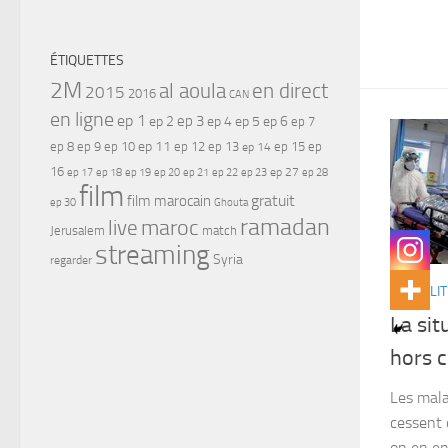
ÉTIQUETTES
2M
al aoula
en direct
2015
2016
CAN
en ligne
ep 1
ep 3
ep 2
ep 4
ep 5
ep 6
ep 7
ep 11
ep 8
ep 9
ep 10
ep 12
ep 13
ep 15
ep
ep 14
16
ep 17
ep 21
ep 27
ep 18
ep 19
ep 20
ep 22
ep 23
ep 28
film
gratuit
film marocain
ep 30
Ghouta
ramadan
maroc
live
Jerusalem
match
streaming
Syria
regarder
ACTUALIT
La sit
hors c
Les mal
cessent 
on en en