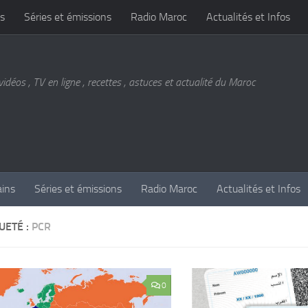
s
Séries et émissions
Radio Maroc
Actualités et Infos
vidéos , TV en ligne , recettes , astuces et actualité du Maroc
ains
Séries et émissions
Radio Maroc
Actualités et Infos
UETÉ :
PCR
0