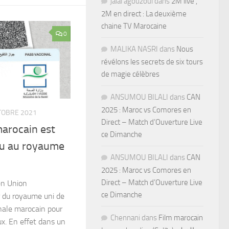
jalal agouzoul
dans
2M live ,
2M en direct : La deuxième
chaine TV Marocaine
0
MALIKA NASRI
dans
Nous
révélons les secrets de six tours
de magie célèbres
ANSUMOU BILALI
dans
CAN
2025 : Maroc vs Comores en
TOBRE 2021
Direct – Match d’Ouverture Live
marocain est
ce Dimanche
u au royaume
ANSUMOU BILALI
dans
CAN
2025 : Maroc vs Comores en
Direct – Match d’Ouverture Live
en Union
ce Dimanche
r du royaume uni de
inale marocain pour
Chennani
dans
Film marocain
x. En effet dans un