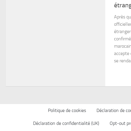
étran
Après qu
officiell
étranger
confirmée
marocain
accepte 
se rendan
Politique de cookies
Déclaration de con
Déclaration de confidentialité (UK)
Opt-out pr