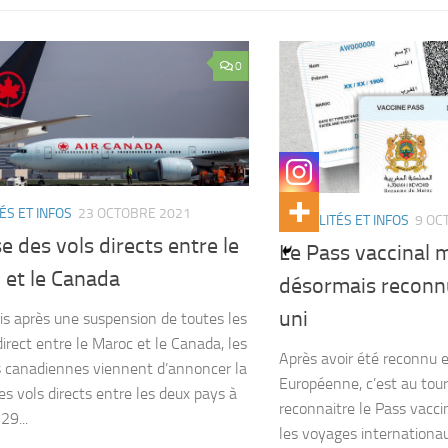
0
ÉS ET INFOS
23 OCTOBRE 2021
ACTUALITÉS ET INFOS
9 OC
e des vols directs entre le
Le Pass vaccinal 
 et le Canada
désormais reconn
uni
s après une suspension de toutes les
direct entre le Maroc et le Canada, les
Après avoir été reconnu 
s canadiennes viennent d’annoncer la
Européenne, c’est au tou
es vols directs entre les deux pays à
reconnaitre le Pass vacc
29...
les voyages internationau