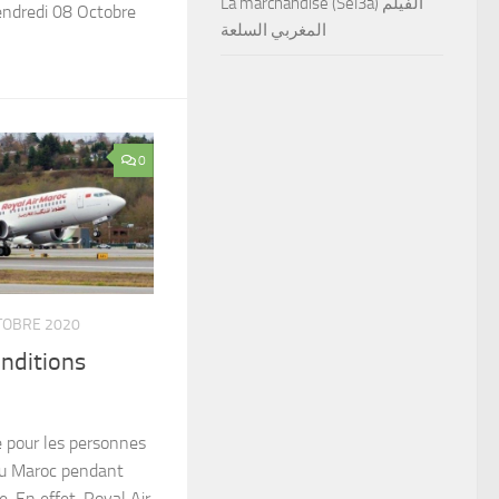
La marchandise (Sel3a) الفيلم
endredi 08 Octobre
المغربي السلعة
0
TOBRE 2020
nditions
 pour les personnes
au Maroc pendant
. En effet, Royal Air