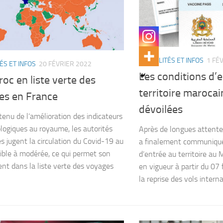
ACTUALITÉS ET INFOS
1 FÉ
ÉS ET INFOS
20 FÉVRIER 2022
Les conditions d’
oc en liste verte des
territoire marocai
es en France
dévoilées
enu de l’amélioration des indicateurs
logiques au royaume, les autorités
Après de longues attent
es jugent la circulation du Covid-19 au
a finalement communiqué
ible à modérée, ce qui permet son
d’entrée au territoire au 
nt dans la liste verte des voyages
en vigueur à partir du 07 
la reprise des vols interna