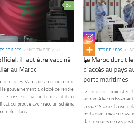
0
ÉS ET INFOS
22 NOVEMBRE 2021
ACTUALITÉS ET INFOS
14 N
fficiel, il faut être vacciné
Le Maroc durcit le
ller au Maroc
d’accès au pays a
ports maritimes
dur pour les Marocains du monde non
! le gouvernement a décidé de rendre
le comité interministériel
re le pass vaccinal, ou la présentation
annoncé le durcissement 
tificat qui prouve avoir reçu un schéma
Covid-19 dans l’ensemble
 complet dans...
ports maritimes du royau
des nombres de cas positifs