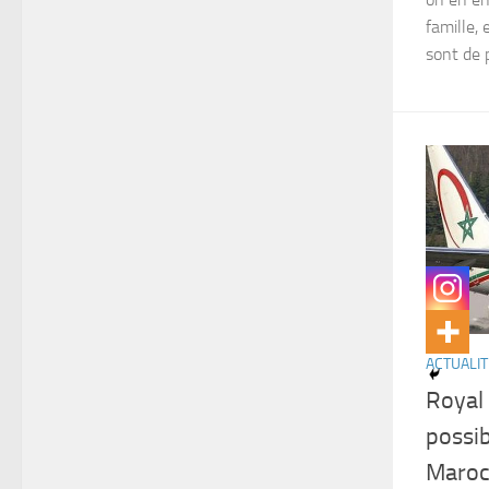
famille, 
sont de 
ACTUALIT
Royal 
possib
Maroc 