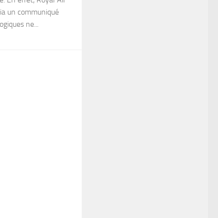
via un communiqué
logiques ne...