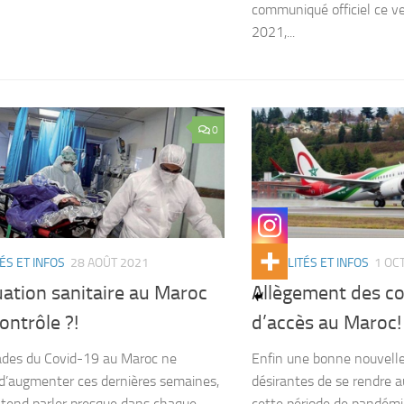
communiqué officiel ce v
2021,...
0
ÉS ET INFOS
28 AOÛT 2021
ACTUALITÉS ET INFOS
1 OC
uation sanitaire au Maroc
Allègement des co
ontrôle ?!
d’accès au Maroc!
ades du Covid-19 au Maroc ne
Enfin une bonne nouvelle
d’augmenter ces dernières semaines,
désirantes de se rendre 
tend parler presque dans chaque
cette période de pandémie