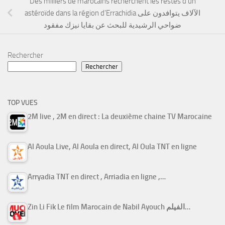
Des milliers de marocains recherchent les restes d’un
astéroïde dans la région d’Errachidia الآلاف يتوافدون على
ضواحي الرشيدية للبحث عن بقايا نيزك مفقود
Rechercher
Rechercher
TOP VUES
2M live , 2M en direct : La deuxième chaine TV Marocaine
Al Aoula Live, Al Aoula en direct, Al Oula TNT en ligne
Arryadia TNT en direct , Arriadia en ligne ,…
Zin Li Fik Le film Marocain de Nabil Ayouch الفيلم…