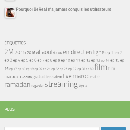
Pourquoi BeReal n’a jamais conquis les utilisateurs
ÉTIQUETTES
2M
al aoula
en direct
en ligne
2015
ep 1
ep 2
2016
CAN
ep 3
ep 4
ep 5
ep 6
ep 7
ep 11
ep 8
ep 9
ep 10
ep 12
ep 13
ep 15
ep
ep 14
film
film
16
ep 17
ep 21
ep 27
ep 18
ep 19
ep 20
ep 22
ep 23
ep 28
ep 30
maroc
live
gratuit
marocain
Jerusalem
match
Ghouta
streaming
ramadan
Syria
regarder
PLUS
Rechercher :