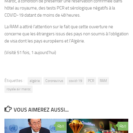
Maroc, à condition de présenter une réservation confirmée dans
hôtel au royaume, des tests PCR et sérologique négatifs à la
COVID-19 datant de moins de 48 heures.
La RAM a attiré l’attention sur le fait que cette ouverture ne
concerne que les étrangers issus des pays non soumis à l’obligation
de visa dont les pays européens et l’Algérie.
(Visité 51 fois, 1 aujourd'hui)
Étiquettes :
algérie
Coronavirus
covid-19
PCR
RAM
royale air maroc
VOUS AIMEREZ AUSSI...
0
0