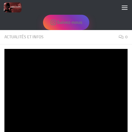
Skip to content
Suivez-nous
ACTUALITÉS ET INFOS
0
Le petit enfant Adnane disparu à Tanger est
retrouvé mort!
PAR
ADMIN
· PUBLIÉ
12 SEPTEMBRE 2020
· MIS À JOUR
12 SEPTEMBRE
2020
Partager
la famille de Adnane, le petit enfant de 11 ans, avait déclaré à la
police tangéroise sa disparition dans des circonstances inconnues.
Il y a eu ensuite une solidarité de tous et des appels partout à la