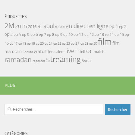
ÉTIQUETTES
2M
al aoula
en direct
en ligne
2015
ep 1
ep 2
2016
CAN
ep 3
ep 4
ep 5
ep 6
ep 7
ep 11
ep 8
ep 9
ep 10
ep 12
ep 13
ep 15
ep
ep 14
film
film
16
ep 17
ep 21
ep 27
ep 18
ep 19
ep 20
ep 22
ep 23
ep 28
ep 30
maroc
live
gratuit
marocain
Jerusalem
match
Ghouta
streaming
ramadan
Syria
regarder
PLUS
Rechercher :
CATÉGORIES