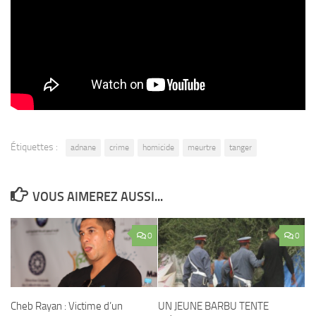
sexuellement avant de l’enterrer aux alentours de son domicile.
L’opinion publique est sous le choc surtout que tous le monde avait
espoir de retrouver le jeune garçon sain et sauf.
(Visité 82 fois, 1 aujourd'hui)
Étiquettes :
adnane
crime
homicide
meurtre
tanger
VOUS AIMEREZ AUSSI...
0
0
Cheb Rayan : Victime d’un
UN JEUNE BARBU TENTE