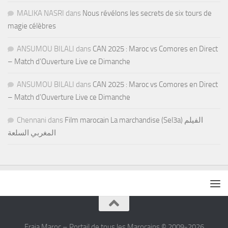
MALIKA NASRI
dans
Nous révélons les secrets de six tours de
magie célèbres
ANSUMOU BILALI
dans
CAN 2025 : Maroc vs Comores en Direct
– Match d’Ouverture Live ce Dimanche
ANSUMOU BILALI
dans
CAN 2025 : Maroc vs Comores en Direct
– Match d’Ouverture Live ce Dimanche
Chennani
dans
Film marocain La marchandise (Sel3a) الفيلم
المغربي السلعة
Fraja Maroc – Portail de tous les Marocains © 2009-2026