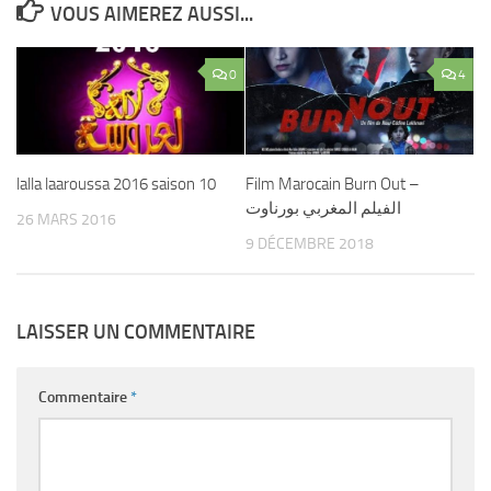
VOUS AIMEREZ AUSSI...
0
4
lalla laaroussa 2016 saison 10
Film Marocain Burn Out –
الفيلم المغربي بورناوت
26 MARS 2016
9 DÉCEMBRE 2018
LAISSER UN COMMENTAIRE
Commentaire
*