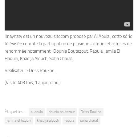
Knaynaty est un nouveau sitecom proposé par Al Aoula , cette série
télévisée compte la participation de plusieurs acteurs et actrices de
renommée notamment : Dounia Boutazout, Raouia, Jamila El
Haouni, Khadija Alouch, Sofia Charaf.
Réalisateur : Driss Roukhe.
(Visité 403 fois, 1 aujourd'hui)
Étiquettes :
al aoula
dounia boutazout
Driss Roukhe
jamila el haouni
khadija alouch
raouia
sofia charaf