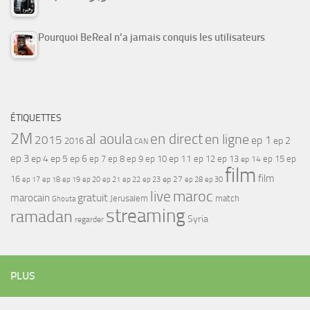
Pourquoi BeReal n’a jamais conquis les utilisateurs
ÉTIQUETTES
2M
al aoula
en direct
en ligne
2015
ep 1
ep 2
2016
CAN
ep 3
ep 4
ep 5
ep 6
ep 7
ep 11
ep 8
ep 9
ep 10
ep 12
ep 13
ep 15
ep
ep 14
film
film
16
ep 17
ep 21
ep 27
ep 18
ep 19
ep 20
ep 22
ep 23
ep 28
ep 30
maroc
live
gratuit
marocain
Jerusalem
match
Ghouta
streaming
ramadan
Syria
regarder
PLUS