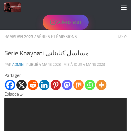
Skip to content
Suivez-nous
RAMADAN 2023
/
SÉRIES ET ÉMISSIONS
0
Série Knaynati مسلسل كنايناتي
PAR
ADMIN
· PUBLIÉ
4 MARS 2023
· MIS À JOUR
4 MARS 2023
Partager
Episode 24 :