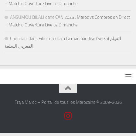
– Match d’Ouverture Live ce Dimanche
ANSUMOU BILALI
dans
CAN 2025 : Maroc vs Comores en Direct
– Match d’Ouverture Live ce Dimanche
Chennani
dans
Film marocain La marchandise (Sel3a) الفيلم
المغربي السلعة
Fraja Maroc – Portail de tous les Marocains © 2009-2026