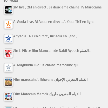
TOP VUES
2M live , 2M en direct : La deuxième chaine TV Marocaine
Al Aoula Live, Al Aoula en direct, Al Oula TNT en ligne
Arryadia TNT en direct , Arriadia en ligne ,…
Zin Li Fik Le film Marocain de Nabil Ayouch الفيلم…
Al Maghribia live : la chaîne marocaine qui…
Film marocain Al Ikhwane الفيلم المغربي الإخوان
Film Marocain Marock الفيلم المغربي ماروك