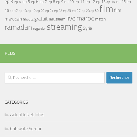
ep 3
ep 4
ep 5
ep 6
ep 7
ep 11
ep 8
ep 9
ep 10
ep 12
ep 13
ep 15
ep
ep 14
film
film
16
ep 17
ep 21
ep 27
ep 18
ep 19
ep 20
ep 22
ep 23
ep 28
ep 30
maroc
live
gratuit
marocain
Jerusalem
match
Ghouta
streaming
ramadan
Syria
regarder
PLUS
Rechercher :
CATÉGORIES
Actualités et Infos
Chhiwate Sorour