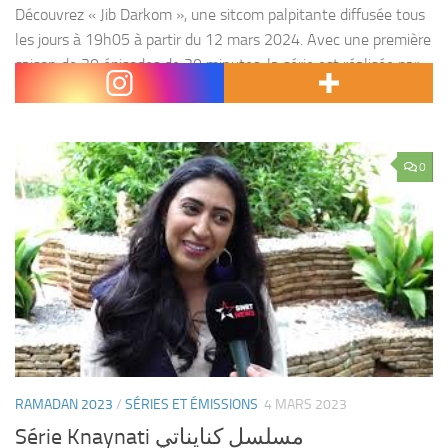
Découvrez « Jib Darkom », une sitcom palpitante diffusée tous
les jours à 19h05 à partir du 12 mars 2024. Avec une première
saison de 30 épisodes de 30 minutes, la série est réalisée par
DISCONNECTED...
0
RAMADAN 2023
/
SÉRIES ET ÉMISSIONS
4 MARS 2023
Série Knaynati مسلسل كنايناتي