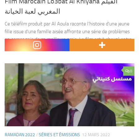
Film Marocain Lo3bat Al Khiyana الفيلم
المغربي لعبة الخيانة
Ce téléfilm produit par Al Aoula raconte l’histoire d’une jeune
fille issue d’une famille aisée affronte une série de problèmes
en compagnie de sa meilleure amie. Le film est à cheval entre
un drame...
0
RAMADAN 2022
/
SÉRIES ET ÉMISSIONS
12 MARS 2022