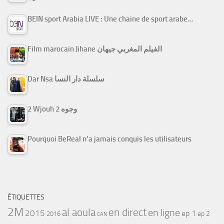
BEIN sport Arabia LIVE : Une chaine de sport arabe…
Film marocain Jihane الفيلم المغربي جيهان
Dar Nsa سلسلة دار النسا
2 Wjouh 2 وجوه
Pourquoi BeReal n’a jamais conquis les utilisateurs
ÉTIQUETTES
2M
al aoula
en direct
en ligne
2015
ep 1
ep 2
2016
CAN