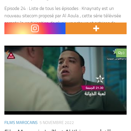
Episode 24 : Liste de tous les épisodes : Knaynaty est un
nouveau sitecom proposé par Al Aoula , cette série télévisée
compte la participation de plusieurs acteurs et actrices de
renommée notamment :...
0
FILMS MAROCAINS
5 NOVEMBRE 2022