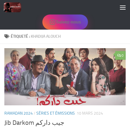
Skip to content
Suivez-nous
ÉTIQUETÉ :
KHADIJA ALOUCH
0
RAMADAN 2024
/
SÉRIES ET ÉMISSIONS
10 MARS 2024
Jib Darkom جيب داركم