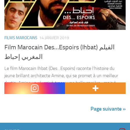
FILMS MAROCAINS
14 JANVIER 2019
Film Marocain Des…Espoirs (Ihbat) الفيلم
المغربي إحباط
Le film Marocain Ihbat (Des…Espoirs) raconte l’histoire du
jeune brillant architecte Amine, qui se promet à un meilleur
destin. Amine va réussir à tracer une belle carrière , mais à
cause des séquelles de...
Page suivante »