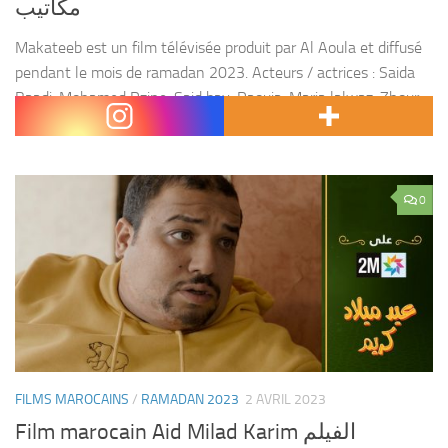
مكاتيب
Makateeb est un film télévisée produit par Al Aoula et diffusé
pendant le mois de ramadan 2023. Acteurs / actrices : Saida
Baadi, Mohamed Rzine, Said bay, Raouia, Maria lalwaz, Zhour
Zlimani, Yasmine el...
0
FILMS MAROCAINS
/
RAMADAN 2023
2 AVRIL 2023
Film marocain Aid Milad Karim الفيلم