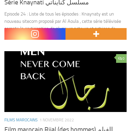
Série Knaynati مسلسل كنايناتي
Episode 24 : Liste de tous les épisodes : Knaynaty est un
nouveau sitecom proposé par Al Aoula , cette série télévisée
compte la participation de plusieurs acteurs et actrices de
renommée notamment :...
0
FILMS MAROCAINS
1 NOVEMBRE 2022
Film marocain Rijal (des hommes) الفيلم