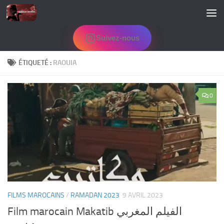
Skip to content
Suivez-nous
ÉTIQUETÉ :
RAOUIA
0
FILMS MAROCAINS
/
RAMADAN 2023
9 AVRIL 2023
Film marocain Makatib الفيلم المغربي