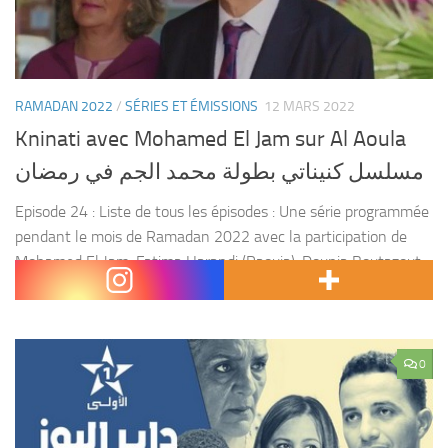
RAMADAN 2022
/
SÉRIES ET ÉMISSIONS
12 MARS 2022
Kninati avec Mohamed El Jam sur Al Aoula
مسلسل كنيناتي بطولة محمد الجم في رمضان
Episode 24 : Liste de tous les épisodes : Une série programmée
pendant le mois de Ramadan 2022 avec la participation de
Mohamed El Jam, Fatima Harandi (Raouia), Dounia Boutazout,
Yahya El Fandy, Jamila...
0