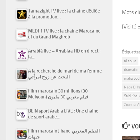
Tamazight TV live : la chaîne dédiée
Mots cl
à la promotion…
(Visité 
MEDI 1 TV live : la chaîne Marocaine
et du Grand Maghreb
Arrabiâ live – Arrabiaa HD en direct :
Étiquettes
la…
al aoula
dramatic
A la recherche du mari de ma femme
البحث عن زوج امرأتي
maha bou
Nada El h
Film marocain 30 millions (30
Said Khall
Melyoun) فيلم مغربي 30 مليون
Zoubida A
BEIN sport Arabia LIVE : Une chaine
de sport arabe…
VOU
Film marocain Jihane الفيلم المغربي
جيهان