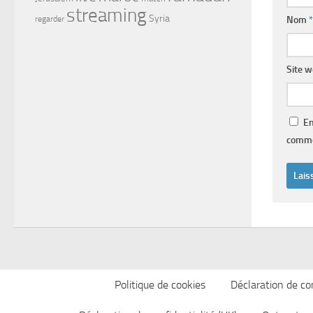
streaming
Syria
Nom
*
regarder
Site 
En
comme
Politique de cookies
Déclaration de con