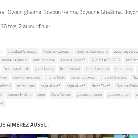
és : Oyoun ghaima, 3oyoun Raima, 3oyoune Gha2ima, 3oyo
398 fois, 2 aujourd'hui)
 :
Abdelatif Chaouqui
Abdelhak Zarouali
abdelhaq belmojahid
abdelhaq zeroua
amine benjaloun
anas mohcine
ayoub el youssfi
Ayoub LAYOUSSIFI
aziz da
fouad saad allah
ghani kabbaj
Insaf zeroual
Jamal Laababsi
kamilia raq
khari
malika hammaoui
mehdi tikito
mohamed ayadi
mourad hmimou
Nab
addaoui
naima ilyas
najat el ouafi
najat el wafi
Najat Elwafi
Oyoune Ghai
af
Samira Hichika
série
Wafa Merras
yassine ahajjam
yassine ahjam
z
kif
S AIMEREZ AUSSI...