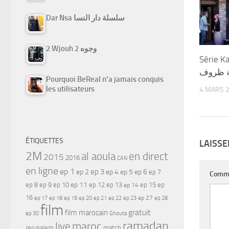
Dar Nsa سلسلة دار النسا
2 Wjouh 2 وجوه
Série K
ة ظروف
Pourquoi BeReal n’a jamais conquis
les utilisateurs
4 MARS 
ÉTIQUETTES
LAISS
2M
al aoula
en direct
2015
2016
CAN
en ligne
ep 1
ep 3
ep 2
ep 4
ep 5
ep 6
ep 7
Comm
ep 11
ep 8
ep 9
ep 10
ep 12
ep 13
ep 15
ep
ep 14
16
ep 17
ep 21
ep 27
ep 18
ep 19
ep 20
ep 22
ep 23
ep 28
film
gratuit
film marocain
ep 30
Ghouta
ramadan
maroc
live
Jerusalem
match