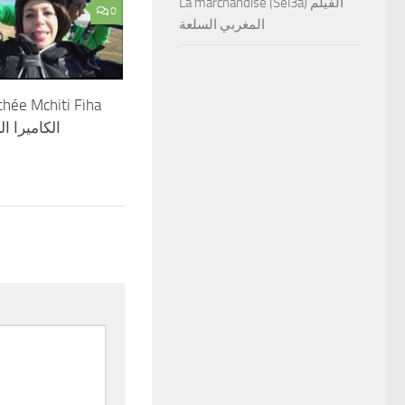
La marchandise (Sel3a) الفيلم
0
المغربي السلعة
hée Mchiti Fiha
م