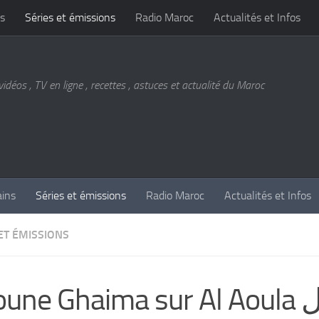
s
Séries et émissions
Radio Maroc
Actualités et Infos
vidéos , TV en ligne , recettes , astuces et actualité du Maroc
ains
Séries et émissions
Radio Maroc
Actualités et Infos
ET ÉMISSIONS
une Ghaima sur Al Aoula مسلسل