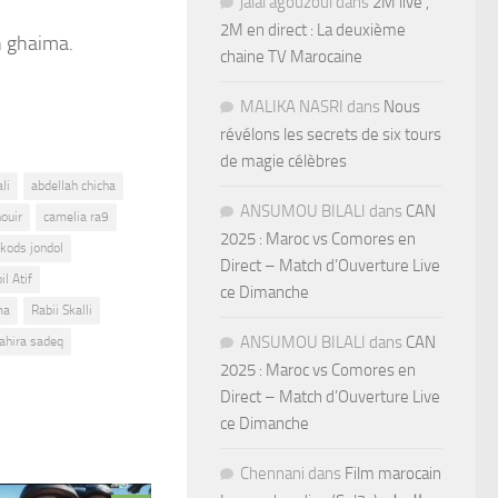
jalal agouzoul
dans
2M live ,
2M en direct : La deuxième
n ghaima.
chaine TV Marocaine
MALIKA NASRI
dans
Nous
révélons les secrets de six tours
de magie célèbres
li
abdellah chicha
ANSUMOU BILALI
dans
CAN
houir
camelia ra9
2025 : Maroc vs Comores en
kods jondol
Direct – Match d’Ouverture Live
il Atif
ce Dimanche
ma
Rabii Skalli
ANSUMOU BILALI
dans
CAN
ahira sadeq
2025 : Maroc vs Comores en
Direct – Match d’Ouverture Live
ce Dimanche
Chennani
dans
Film marocain