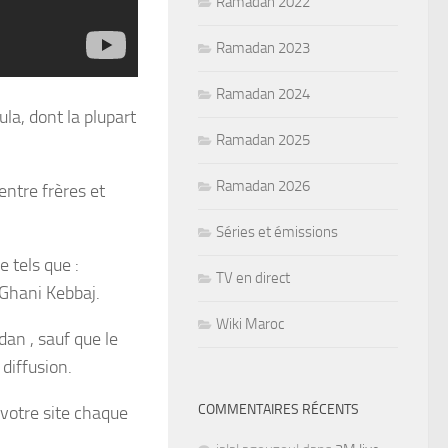
Ramadan 2022
Ramadan 2023
Ramadan 2024
la, dont la plupart
Ramadan 2025
Ramadan 2026
 entre frères et
Séries et émissions
 tels que :
TV en direct
 Ghani Kebbaj.
Wiki Maroc
an , sauf que le
 diffusion.
COMMENTAIRES RÉCENTS
votre site chaque