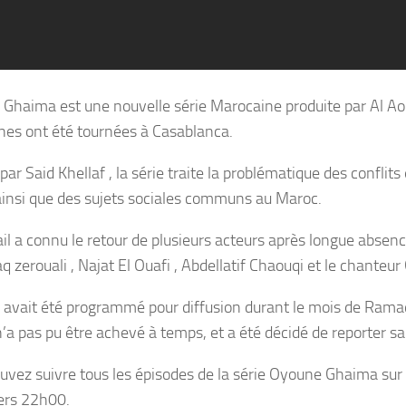
Ghaima est une nouvelle série Marocaine produite par Al Aou
nes ont été tournées à Casablanca.
par Said Khellaf , la série traite la problématique des conflits
insi que des sujets sociales communs au Maroc.
il a connu le retour de plusieurs acteurs après longue absence
 zerouali , Najat El Ouafi , Abdellatif Chaouqi et le chanteur
e avait été programmé pour diffusion durant le mois de Ramad
n’a pas pu être achevé à temps, et a été décidé de reporter sa
uvez suivre tous les épisodes de la série Oyoune Ghaima sur 
ers 22h00.