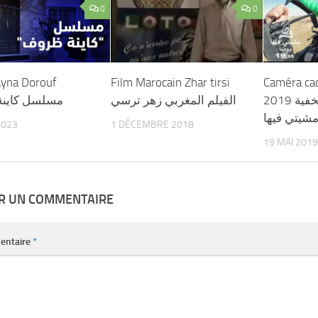
0
0
ayna Dorouf
Film Marocain Zhar tirsi
Caméra cac
2019 الكاميرا الخفية
الفيلم المغربي زهر ترسي
مسلسل كاين
شيتي فيها
2023
1 DÉCEMBRE 2018
19 MAI 2019
ER UN COMMENTAIRE
entaire
*