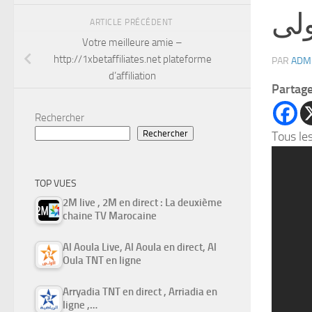
ولى
ARTICLE PRÉCÉDENT
Votre meilleure amie –
http://1xbetaffiliates.net plateforme
PAR
ADM
d’affiliation
Partag
Rechercher
Rechercher
Tous les
TOP VUES
2M live , 2M en direct : La deuxième
chaine TV Marocaine
Al Aoula Live, Al Aoula en direct, Al
Oula TNT en ligne
Arryadia TNT en direct , Arriadia en
ligne ,…