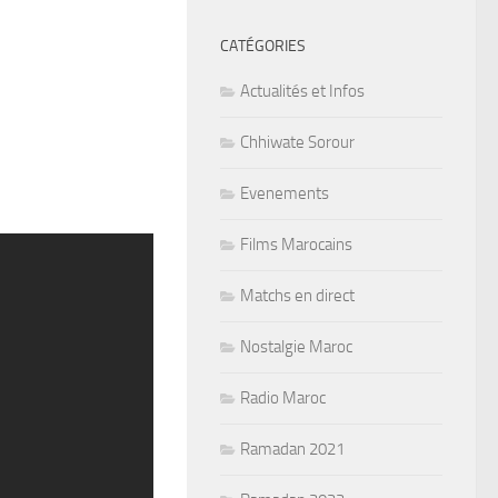
CATÉGORIES
Actualités et Infos
Chhiwate Sorour
Evenements
Films Marocains
Matchs en direct
Nostalgie Maroc
Radio Maroc
Ramadan 2021