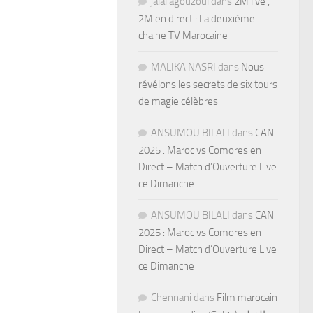
jalal agouzoul
dans
2M live ,
2M en direct : La deuxième
chaine TV Marocaine
MALIKA NASRI
dans
Nous
révélons les secrets de six tours
de magie célèbres
ANSUMOU BILALI
dans
CAN
2025 : Maroc vs Comores en
Direct – Match d’Ouverture Live
ce Dimanche
ANSUMOU BILALI
dans
CAN
2025 : Maroc vs Comores en
Direct – Match d’Ouverture Live
ce Dimanche
Chennani
dans
Film marocain