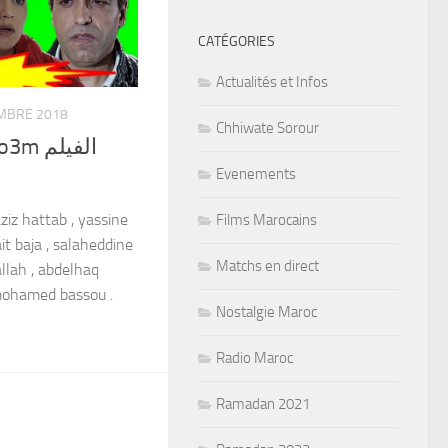
CATÉGORIES
Actualités et Infos
MBRE 2018
Chhiwate Sorour
الفيلم
Evenements
ziz hattab , yassine
Films Marocains
ait baja , salaheddine
Matchs en direct
llah , abdelhaq
 mohamed bassou .
Nostalgie Maroc
Radio Maroc
Ramadan 2021