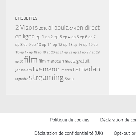
ÉTIQUETTES
2M
al aoula
en direct
2015
2016
CAN
en ligne
ep 1
ep 3
ep 2
ep 4
ep 5
ep 6
ep 7
ep 11
ep 8
ep 9
ep 10
ep 12
ep 13
ep 15
ep
ep 14
16
ep 17
ep 21
ep 27
ep 18
ep 19
ep 20
ep 22
ep 23
ep 28
film
gratuit
film marocain
ep 30
Ghouta
ramadan
maroc
live
Jerusalem
match
streaming
Syria
regarder
Politique de cookies
Déclaration de con
Déclaration de confidentialité (UK)
Opt-out pr