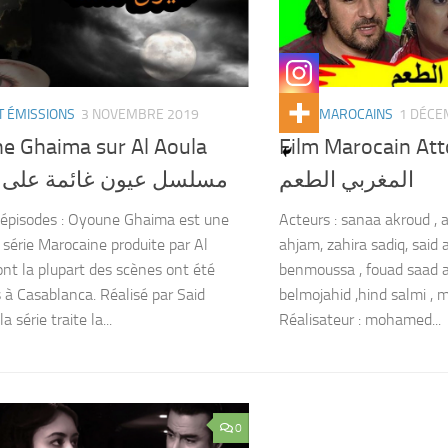
T ÉMISSIONS
3 NOVEMBRE 2019
FILMS MAROCAINS
1 DÉCE
e Ghaima sur Al Aoula
Film Marocain Atto3m 
المغربي الطعم
مسلسل عيون غائمة على ا
 épisodes : Oyoune Ghaima est une
Acteurs : sanaa akroud , a
 série Marocaine produite par Al
ahjam, zahira sadiq, said 
ont la plupart des scènes ont été
benmoussa , fouad saad a
 à Casablanca. Réalisé par Said
belmojahid ,hind salmi ,
la série traite la...
Réalisateur : mohamed...
0