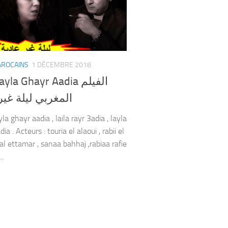
AROCAINS
1 DÉCEMBRE 2018
yla Ghayr Aadia الفيلم
المغربي ليلة غير
yla ghayr aadia , laila rayr 3adia , layla
ia . Acteurs : touria el alaoui , rabii el
al ettamar , sanaa bahhaj ,rabiaa rafie
..