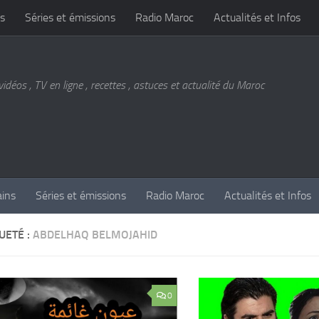
s
Séries et émissions
Radio Maroc
Actualités et Infos
vidéos , TV en ligne , recettes , astuces et actualité du Maroc
ains
Séries et émissions
Radio Maroc
Actualités et Infos
UETÉ :
ABDELHAQ BELMOJAHID
0