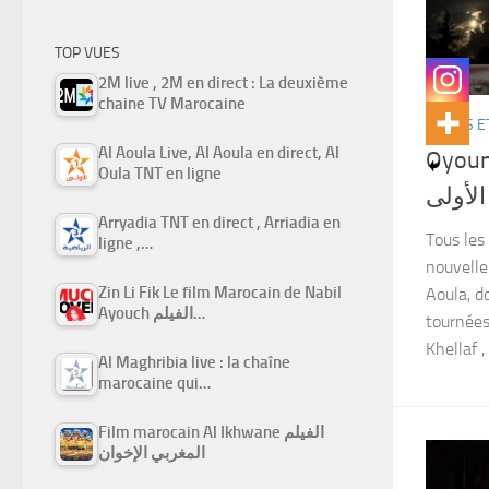
TOP VUES
2M live , 2M en direct : La deuxième
chaine TV Marocaine
SÉRIES E
Al Aoula Live, Al Aoula en direct, Al
Oyoun
Oula TNT en ligne
لأولى
Arryadia TNT en direct , Arriadia en
Tous les
ligne ,…
nouvelle
Zin Li Fik Le film Marocain de Nabil
Aoula, d
Ayouch الفيلم…
tournées
Khellaf , 
Al Maghribia live : la chaîne
marocaine qui…
Film marocain Al Ikhwane الفيلم
المغربي الإخوان