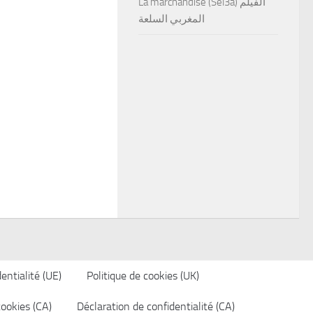
La marchandise (Sel3a) الفيلم
المغربي السلعة
entialité (UE)
Politique de cookies (UK)
cookies (CA)
Déclaration de confidentialité (CA)