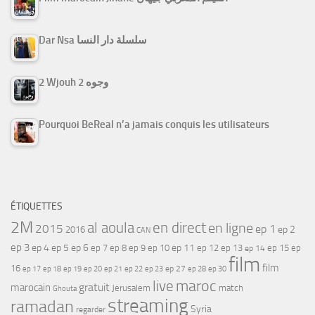
Dar Nsa سلسلة دار النسا
2 Wjouh 2 وجوه
Pourquoi BeReal n’a jamais conquis les utilisateurs
ÉTIQUETTES
2M
al aoula
en direct
en ligne
2015
ep 1
ep 2
2016
CAN
ep 3
ep 4
ep 5
ep 6
ep 7
ep 11
ep 8
ep 9
ep 10
ep 12
ep 13
ep 15
ep
ep 14
film
film
16
ep 17
ep 21
ep 27
ep 18
ep 19
ep 20
ep 22
ep 23
ep 28
ep 30
maroc
live
gratuit
marocain
Jerusalem
match
Ghouta
streaming
ramadan
Syria
regarder