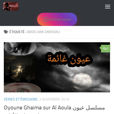
Skip to content
Suivez-nous
ÉTIQUETÉ :
ABDELHAK ZAROUALI
0
SÉRIES ET ÉMISSIONS
3 NOVEMBRE 2019
Oyoune Ghaima sur Al Aoula مسلسل عيون