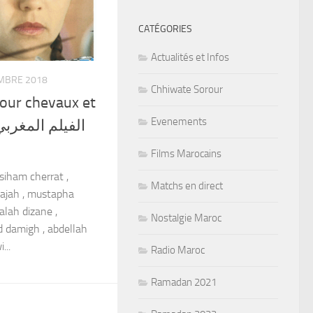
CATÉGORIES
Actualités et Infos
MBRE 2018
Chhiwate Sorour
our chevaux et
Evenements
Films Marocains
 siham cherrat ,
Matchs en direct
najah , mustapha
salah dizane ,
Nostalgie Maroc
 damigh , abdellah
...
Radio Maroc
Ramadan 2021