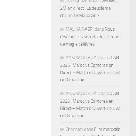
jalal agouzoul
dans
2M live ,
2M en direct : La deuxième
chaine TV Marocaine
MALIKA NASRI
dans
Nous
révélons les secrets de six tours
de magie célèbres
ANSUMOU BILALI
dans
CAN
2025 : Maroc vs Comores en
Direct – Match d’Ouverture Live
ce Dimanche
ANSUMOU BILALI
dans
CAN
2025 : Maroc vs Comores en
Direct – Match d’Ouverture Live
ce Dimanche
Chennani
dans
Film marocain