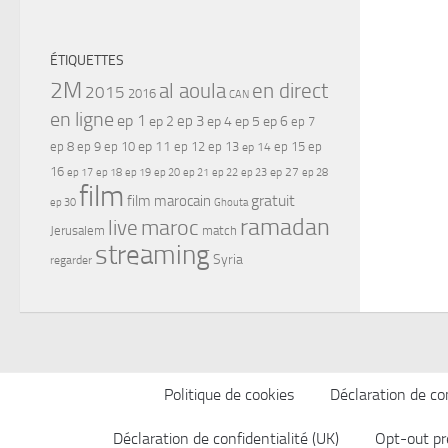
ÉTIQUETTES
2M
al aoula
en direct
2015
2016
CAN
en ligne
ep 1
ep 3
ep 2
ep 4
ep 5
ep 6
ep 7
ep 11
ep 8
ep 9
ep 10
ep 12
ep 13
ep 15
ep
ep 14
16
ep 17
ep 21
ep 27
ep 18
ep 19
ep 20
ep 22
ep 23
ep 28
film
gratuit
film marocain
ep 30
Ghouta
ramadan
maroc
live
Jerusalem
match
streaming
Syria
regarder
Politique de cookies
Déclaration de con
Déclaration de confidentialité (UK)
Opt-out pr