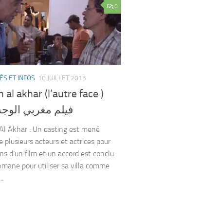
0
ÉS ET INFOS
10 JUILLET 2015
h al akhar (l’autre face )
فيلم مغربي الوجه
Al Akhar : Un casting est mené
e plusieurs acteurs et actrices pour
ins d’un film et un accord est conclu
mane pour utiliser sa villa comme
..