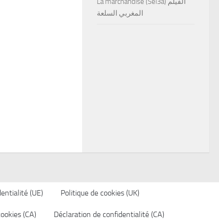
La marchandise (Sel3a) الفيلم
المغربي السلعة
entialité (UE)
Politique de cookies (UK)
cookies (CA)
Déclaration de confidentialité (CA)