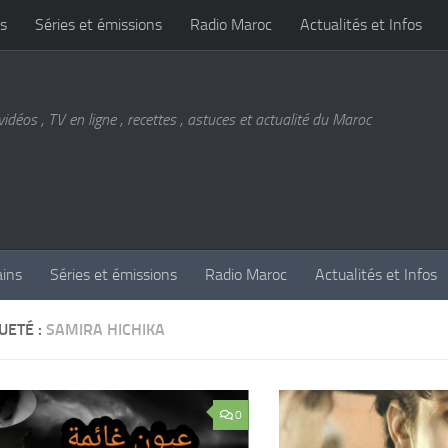
s
Séries et émissions
Radio Maroc
Actualités et Infos
vidéos , TV en ligne , recettes , astuces et actualité du Maroc
ains
Séries et émissions
Radio Maroc
Actualités et Infos
UETÉ :
SAMIRA HICHIKA
0