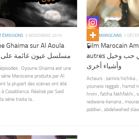
T ÉMISSIONS
3 NOVEMBRE 2019
FILMS MAROCAINS
1 DÉCE
e Ghaima sur Al Aoula
Film Marocain Am
autres الفيلم المغربي حب وخيل
مسلسل عيون غائمة على ا
وأشياء أخرى
 épisodes : Oyoune Ghaima est une
 série Marocaine produite par Al
Acteurs : samira hichika ,
ont la plupart des scènes ont été
youness reggab , hamid 
 à Casablanca. Réalisé par Said
hnini , fatiha fakhfakhi , 
la série traite la...
redwane kenana , mourad
jaddiwi , abdelwahed slawi