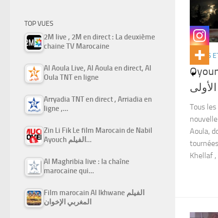
TOP VUES
2M live , 2M en direct : La deuxième
chaine TV Marocaine
SÉRIES E
Al Aoula Live, Al Aoula en direct, Al
Oyoun
Oula TNT en ligne
لأولى
Arryadia TNT en direct , Arriadia en
Tous les
ligne ,…
nouvelle
Zin Li Fik Le film Marocain de Nabil
Aoula, d
Ayouch الفيلم…
tournées
Khellaf , 
Al Maghribia live : la chaîne
marocaine qui…
Film marocain Al Ikhwane الفيلم
المغربي الإخوان