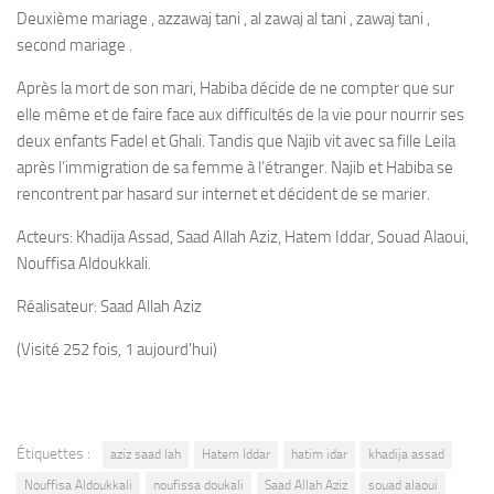
Deuxième mariage , azzawaj tani , al zawaj al tani , zawaj tani ,
second mariage .
Après la mort de son mari, Habiba décide de ne compter que sur
elle même et de faire face aux difficultés de la vie pour nourrir ses
deux enfants Fadel et Ghali. Tandis que Najib vit avec sa fille Leila
après l’immigration de sa femme à l’étranger. Najib et Habiba se
rencontrent par hasard sur internet et décident de se marier.
Acteurs: Khadija Assad, Saad Allah Aziz, Hatem Iddar, Souad Alaoui,
Nouffisa Aldoukkali.
Réalisateur: Saad Allah Aziz
(Visité 252 fois, 1 aujourd'hui)
Étiquettes :
aziz saad lah
Hatem Iddar
hatim idar
khadija assad
Nouffisa Aldoukkali
noufissa doukali
Saad Allah Aziz
souad alaoui