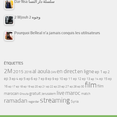
Dar Nsa سلسلة دار النسا
2 Wjouh 2 وجوه
Pourquoi BeReal n’a jamais conquis les utilisateurs
ÉTIQUETTES
2M
al aoula
en direct
en ligne
2015
ep 1
ep 2
2016
CAN
ep 3
ep 4
ep 5
ep 6
ep 7
ep 11
ep 8
ep 9
ep 10
ep 12
ep 13
ep 15
ep
ep 14
film
film
16
ep 17
ep 21
ep 27
ep 18
ep 19
ep 20
ep 22
ep 23
ep 28
ep 30
maroc
live
gratuit
marocain
Jerusalem
match
Ghouta
streaming
ramadan
Syria
regarder