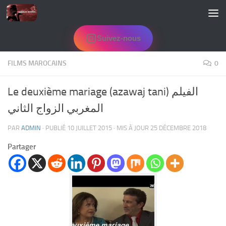
Skip to content
Suivez-nous
FILMS MAROCAINS
0
Le deuxième mariage (azawaj tani) الفيلم
المغربي الزواج الثاني
PAR
ADMIN
· PUBLIÉ
10 JUILLET 2015
· MIS À JOUR
25 DÉCEMBRE 2018
Partager