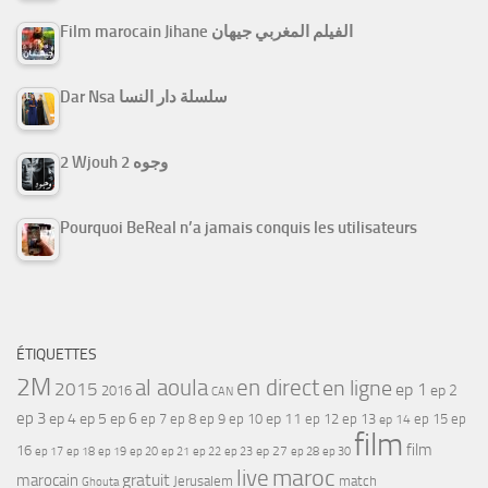
Film marocain Jihane الفيلم المغربي جيهان
Dar Nsa سلسلة دار النسا
2 Wjouh 2 وجوه
Pourquoi BeReal n’a jamais conquis les utilisateurs
ÉTIQUETTES
2M
al aoula
en direct
en ligne
2015
ep 1
ep 2
2016
CAN
ep 3
ep 4
ep 5
ep 6
ep 7
ep 11
ep 8
ep 9
ep 10
ep 12
ep 13
ep 15
ep
ep 14
film
film
16
ep 17
ep 21
ep 27
ep 18
ep 19
ep 20
ep 22
ep 23
ep 28
ep 30
maroc
live
gratuit
marocain
Jerusalem
match
Ghouta