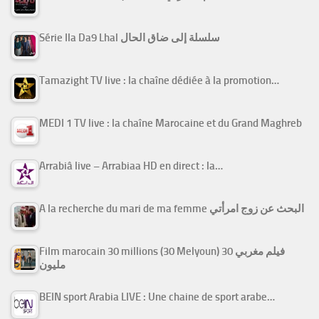
Série Ila Da9 Lhal سلسلة إلى ضاق الحال
Tamazight TV live : la chaîne dédiée à la promotion…
MEDI 1 TV live : la chaîne Marocaine et du Grand Maghreb
Arrabiâ live – Arrabiaa HD en direct : la…
A la recherche du mari de ma femme البحث عن زوج امرأتي
Film marocain 30 millions (30 Melyoun) فيلم مغربي 30
مليون
BEIN sport Arabia LIVE : Une chaine de sport arabe…