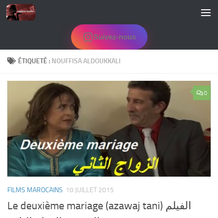
Skip to content
Suivez-nous
ÉTIQUETÉ :
NOUFFISA ALDOUKKALI
0
FILMS MAROCAINS
10 JUILLET 2015
Le deuxième mariage (azawaj tani) الفيلم