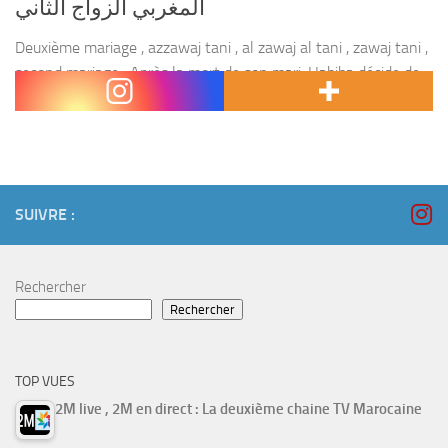
المغربي الزواج الثاني
Deuxième mariage , azzawaj tani , al zawaj al tani , zawaj tani ,
second mariage . Après la mort de son mari, Habiba décide de
ne compter que sur elle même et de...
SUIVRE :
Rechercher
Rechercher
TOP VUES
2M live , 2M en direct : La deuxième chaine TV Marocaine