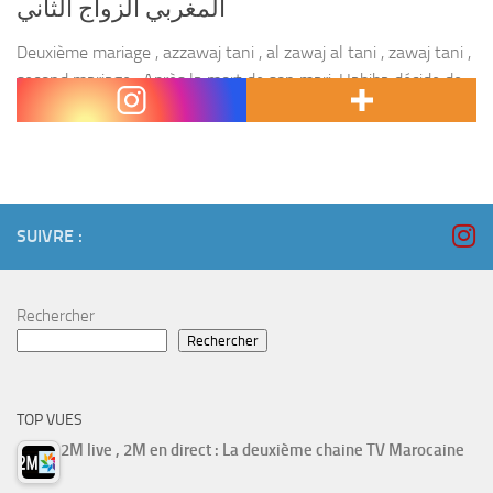
المغربي الزواج الثاني
Deuxième mariage , azzawaj tani , al zawaj al tani , zawaj tani ,
second mariage . Après la mort de son mari, Habiba décide de
ne compter que sur elle même et de...
SUIVRE :
Rechercher
Rechercher
TOP VUES
2M live , 2M en direct : La deuxième chaine TV Marocaine