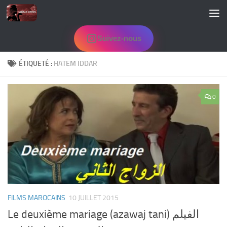
Skip to content
Suivez-nous
ÉTIQUETÉ :
HATEM IDDAR
0
FILMS MAROCAINS
10 JUILLET 2015
Le deuxième mariage (azawaj tani) الفيلم