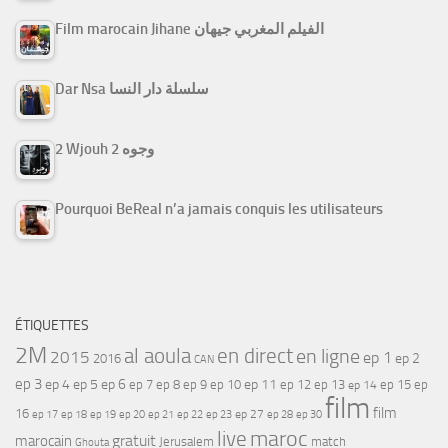
Film marocain Jihane الفيلم المغربي جيهان
Dar Nsa سلسلة دار النسا
2 Wjouh 2 وجوه
Pourquoi BeReal n’a jamais conquis les utilisateurs
ÉTIQUETTES
2M
al aoula
en direct
en ligne
2015
ep 1
ep 2
2016
CAN
ep 3
ep 4
ep 5
ep 6
ep 7
ep 11
ep 8
ep 9
ep 10
ep 12
ep 13
ep 15
ep
ep 14
film
film
16
ep 17
ep 21
ep 27
ep 18
ep 19
ep 20
ep 22
ep 23
ep 28
ep 30
maroc
live
gratuit
marocain
Jerusalem
match
Ghouta