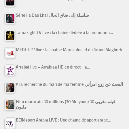
Série Ila Da9 Lhal سلسلة إلى ضاق الحال
Tamazight TV live : la chaîne dédiée à la promotion…
MEDI 1 TV live : la chaîne Marocaine et du Grand Maghreb
Arrabiâ live – Arrabiaa HD en direct : la…
A la recherche du mari de ma femme البحث عن زوج امرأتي
Film marocain 30 millions (30 Melyoun) فيلم مغربي 30
مليون
BEIN sport Arabia LIVE : Une chaine de sport arabe…