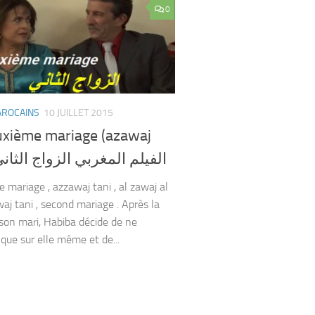
0
AROCAINS
10 JUILLET 2015
uxième mariage (azawaj
ani) الفيلم المغربي الزواج الثاني
 mariage , azzawaj tani , al zawaj al
waj tani , second mariage . Après la
son mari, Habiba décide de ne
que sur elle même et de...