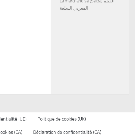
La marchandise (Sel3a) الفيلم
المغربي السلعة
entialité (UE)
Politique de cookies (UK)
cookies (CA)
Déclaration de confidentialité (CA)