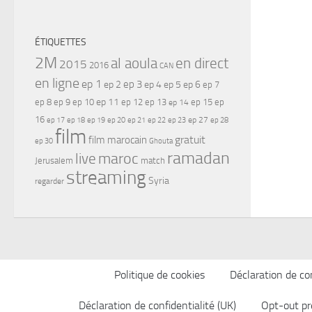
ÉTIQUETTES
2M
al aoula
en direct
2015
2016
CAN
en ligne
ep 1
ep 3
ep 2
ep 4
ep 5
ep 6
ep 7
ep 11
ep 8
ep 9
ep 10
ep 12
ep 13
ep 15
ep
ep 14
16
ep 17
ep 21
ep 27
ep 18
ep 19
ep 20
ep 22
ep 23
ep 28
film
gratuit
film marocain
ep 30
Ghouta
ramadan
maroc
live
Jerusalem
match
streaming
Syria
regarder
Politique de cookies
Déclaration de con
Déclaration de confidentialité (UK)
Opt-out pr