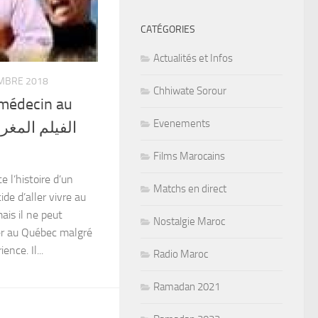
CATÉGORIES
Actualités et Infos
MBRE 2018
Chhiwate Sorour
 médecin au
Evenements
Films Marocains
 l’histoire d’un
Matchs en direct
de d’aller vivre au
ais il ne peut
Nostalgie Maroc
er au Québec malgré
nce. Il...
Radio Maroc
Ramadan 2021