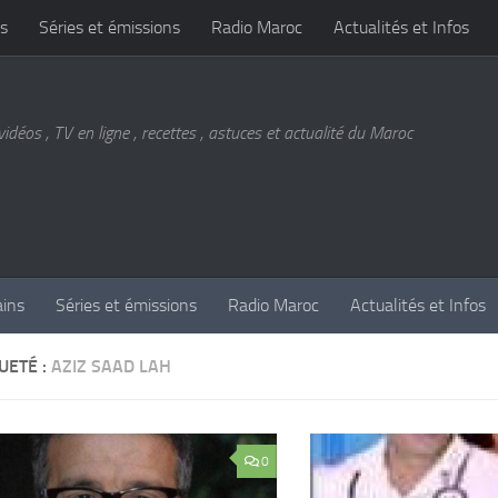
s
Séries et émissions
Radio Maroc
Actualités et Infos
vidéos , TV en ligne , recettes , astuces et actualité du Maroc
ains
Séries et émissions
Radio Maroc
Actualités et Infos
UETÉ :
AZIZ SAAD LAH
0