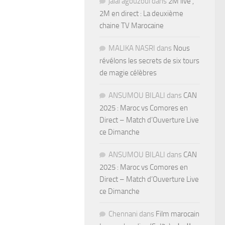
jalal agouzoul
dans
2M live ,
2M en direct : La deuxième
chaine TV Marocaine
MALIKA NASRI
dans
Nous
révélons les secrets de six tours
de magie célèbres
ANSUMOU BILALI
dans
CAN
2025 : Maroc vs Comores en
Direct – Match d’Ouverture Live
ce Dimanche
ANSUMOU BILALI
dans
CAN
2025 : Maroc vs Comores en
Direct – Match d’Ouverture Live
ce Dimanche
Chennani
dans
Film marocain