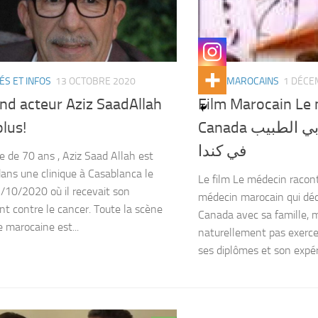
ÉS ET INFOS
13 OCTOBRE 2020
FILMS MAROCAINS
1 DÉCE
nd acteur Aziz SaadAllah
Film Marocain Le
plus!
Canada الفيلم المغربي الطبيب
في كندا
de de 70 ans , Aziz Saad Allah est
ans une clinique à Casablanca le
Le film Le médecin raconte
/10/2020 où il recevait son
médecin marocain qui déci
nt contre le cancer. Toute la scène
Canada avec sa famille, m
e marocaine est...
naturellement pas exerc
ses diplômes et son expérie