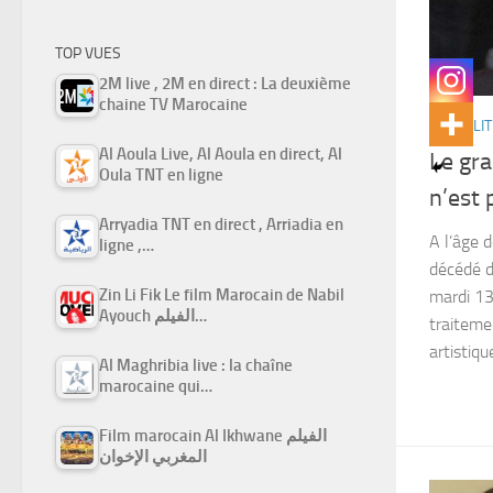
TOP VUES
2M live , 2M en direct : La deuxième
chaine TV Marocaine
ACTUALIT
Al Aoula Live, Al Aoula en direct, Al
Le gra
Oula TNT en ligne
n’est 
Arryadia TNT en direct , Arriadia en
A l’âge 
ligne ,…
décédé d
Zin Li Fik Le film Marocain de Nabil
mardi 13
Ayouch الفيلم…
traiteme
artistiqu
Al Maghribia live : la chaîne
marocaine qui…
Film marocain Al Ikhwane الفيلم
المغربي الإخوان