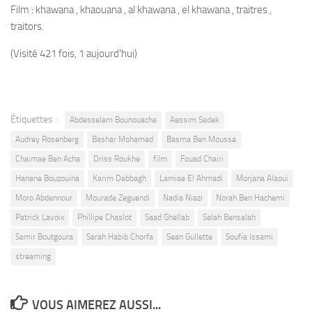
Film : khawana , khaouana , al khawana , el khawana , traitres ,
traitors.
(Visité 421 fois, 1 aujourd'hui)
Étiquettes :
Abdesselam Bounouacha
Aessim Sadek
Audrey Rosenberg
Bashar Mohamed
Basma Ben Moussa
Chaimae Ben Acha
Driss Roukhe
film
Fouad Chairi
Hanane Bouzouina
Karim Debbagh
Lamiae El Ahmadi
Morjana Alaoui
Moro Abdennour
Mourade Zeguendi
Nadia Niazi
Norah Ben Hachemi
Patrick Lavoix
Phillipe Chaslot
Saad Ghellab
Salah Bensalah
Samir Boutgoura
Sarah Habib Chorfa
Sean Gullette
Soufia Issami
streaming
VOUS AIMEREZ AUSSI...