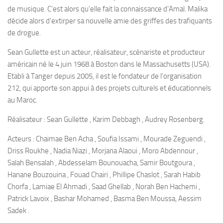
de musique. C’est alors qu’elle fait la connaissance d’Amal. Malika
décide alors d’extirper sa nouvelle amie des griffes des trafiquants
de drogue.
Sean Gullette est un acteur, réalisateur, scénariste et producteur
américain né le 4 juin 1968 à Boston dans le Massachusetts (USA).
Etabli à Tanger depuis 2005, il est le fondateur de l’organisation
212, qui apporte son appui à des projets culturels et éducationnels
au Maroc.
Réalisateur : Sean Gullette , Karim Debbagh , Audrey Rosenberg.
Acteurs : Chaimae Ben Acha , Soufia Issami , Mourade Zeguendi ,
Driss Roukhe , Nadia Niazi , Morjana Alaoui , Moro Abdennour ,
Salah Bensalah , Abdesselam Bounouacha, Samir Boutgoura ,
Hanane Bouzouina , Fouad Chairi , Phillipe Chaslot , Sarah Habib
Chorfa , Lamiae El Ahmadi , Saad Ghellab , Norah Ben Hachemi ,
Patrick Lavoix , Bashar Mohamed , Basma Ben Moussa, Aessim
Sadek .