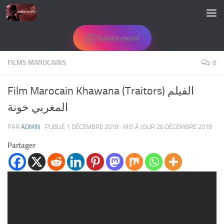
Skip to content
Suivez-nous
FILMS MAROCAINS
0
Film Marocain Khawana (Traitors) الفيلم
المغربي خونة
PAR
ADMIN
· PUBLIÉ
1 DÉCEMBRE 2018
· MIS À JOUR
26 DÉCEMBRE 2018
Partager