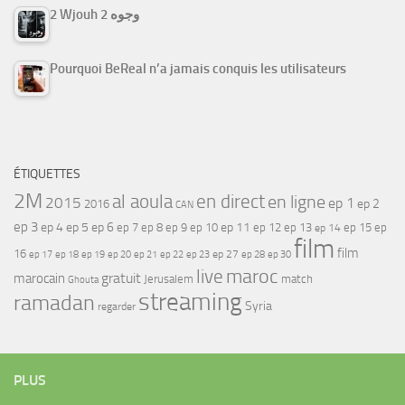
2 Wjouh 2 وجوه
Pourquoi BeReal n’a jamais conquis les utilisateurs
ÉTIQUETTES
2M
al aoula
en direct
en ligne
2015
ep 1
ep 2
2016
CAN
ep 3
ep 4
ep 5
ep 6
ep 7
ep 11
ep 8
ep 9
ep 10
ep 12
ep 13
ep 15
ep
ep 14
film
film
16
ep 17
ep 21
ep 27
ep 18
ep 19
ep 20
ep 22
ep 23
ep 28
ep 30
maroc
live
gratuit
marocain
Jerusalem
match
Ghouta
streaming
ramadan
Syria
regarder
PLUS