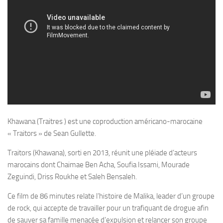
Khawana (Traitres ) est une coproduction américano-marocaine
« Traitors » de Sean Gullette.
Traitors (Khawana), sorti en 2013, réunit une pléiade d’acteurs
marocains dont Chaimae Ben Acha, Soufia Issami, Mourade
Zeguindi, Driss Roukhe et Saleh Bensaleh.
Ce film de 86 minutes relate l’histoire de Malika, leader d’un groupe
de rock, qui accepte de travailler pour un trafiquant de drogue afin
de sauver sa famille menacée d’expulsion et relancer son groupe