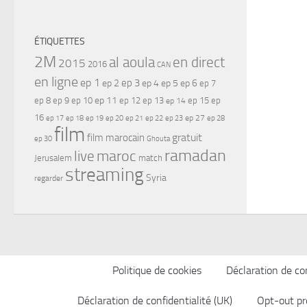
ÉTIQUETTES
2M
al aoula
en direct
2015
2016
CAN
en ligne
ep 1
ep 3
ep 2
ep 4
ep 5
ep 6
ep 7
ep 11
ep 8
ep 9
ep 10
ep 12
ep 13
ep 15
ep
ep 14
16
ep 17
ep 21
ep 27
ep 18
ep 19
ep 20
ep 22
ep 23
ep 28
film
gratuit
film marocain
ep 30
Ghouta
ramadan
maroc
live
Jerusalem
match
streaming
Syria
regarder
Politique de cookies
Déclaration de con
Déclaration de confidentialité (UK)
Opt-out pr