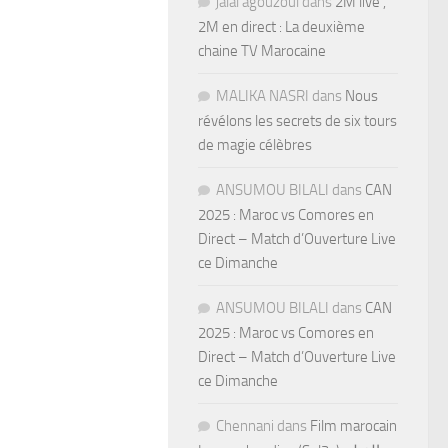
jalal agouzoul
dans
2M live ,
2M en direct : La deuxième
chaine TV Marocaine
MALIKA NASRI
dans
Nous
révélons les secrets de six tours
de magie célèbres
ANSUMOU BILALI
dans
CAN
2025 : Maroc vs Comores en
Direct – Match d’Ouverture Live
ce Dimanche
ANSUMOU BILALI
dans
CAN
2025 : Maroc vs Comores en
Direct – Match d’Ouverture Live
ce Dimanche
Chennani
dans
Film marocain