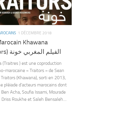
AROCAINS
1 DÉCEMBRE 2018
Marocain Khawana
(Traitors) الفيلم المغربي خونة
(Traitres ) est une coproduction
o-marocaine « Traitors » de Sean
. Traitors (Khawana), sorti en 2013,
ne pléiade d’acteurs marocains dont
Ben Acha, Soufia Issami, Mourade
, Driss Roukhe et Saleh Bensaleh....