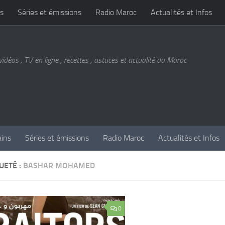
s
Séries et émissions
Radio Maroc
Actualités et Infos
vidéos , TV en ligne , recettes , astuces et actualité du Maroc
ains
Séries et émissions
Radio Maroc
Actualités et Infos
UETÉ :
BASHAR MOHAMED
0