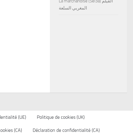
La marchandise (Sel3a) الفيلم
المغربي السلعة
entialité (UE)
Politique de cookies (UK)
cookies (CA)
Déclaration de confidentialité (CA)