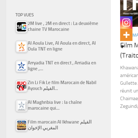
TOP VUES
2M live , 2M en direct : La deuxième
chaine TV Marocaine
FILMS M
Al Aoula Live, Al Aoula en direct, Al
Film 
Oula TNT en ligne
Arryadia TNT en direct , Arriadia en
Khawana 
ligne ,…
américan
Zin Li Fik Le film Marocain de Nabil
Gullette
Ayouch الفيلم…
réunit u
Chaimae 
Al Maghribia live : la chaîne
Zeguindi
marocaine qui…
Film marocain Al Ikhwane الفيلم
المغربي الإخوان