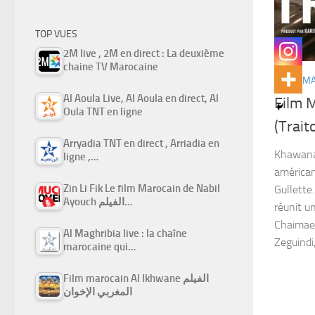
TOP VUES
2M live , 2M en direct : La deuxième
chaine TV Marocaine
FILMS M
Al Aoula Live, Al Aoula en direct, Al
Film 
Oula TNT en ligne
Arryadia TNT en direct , Arriadia en
Khawana 
ligne ,…
américan
Zin Li Fik Le film Marocain de Nabil
Gullette
Ayouch الفيلم…
réunit u
Chaimae 
Al Maghribia live : la chaîne
Zeguindi
marocaine qui…
Film marocain Al Ikhwane الفيلم
المغربي الإخوان