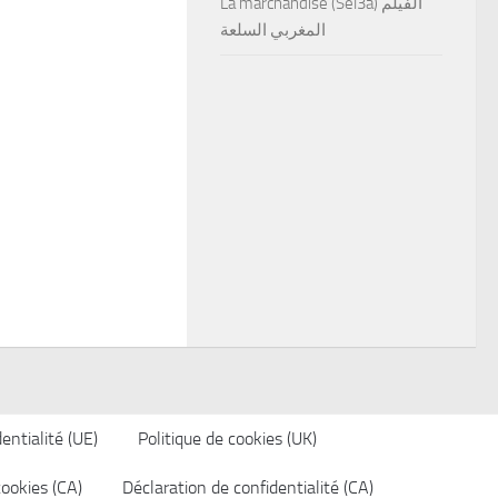
La marchandise (Sel3a) الفيلم
المغربي السلعة
entialité (UE)
Politique de cookies (UK)
cookies (CA)
Déclaration de confidentialité (CA)