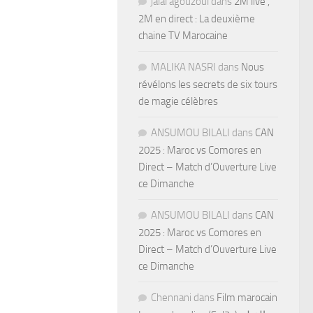
jalal agouzoul
dans
2M live ,
2M en direct : La deuxième
chaine TV Marocaine
MALIKA NASRI
dans
Nous
révélons les secrets de six tours
de magie célèbres
ANSUMOU BILALI
dans
CAN
2025 : Maroc vs Comores en
Direct – Match d’Ouverture Live
ce Dimanche
ANSUMOU BILALI
dans
CAN
2025 : Maroc vs Comores en
Direct – Match d’Ouverture Live
ce Dimanche
Chennani
dans
Film marocain