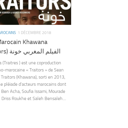
AROCAINS
1 DÉCEMBRE 2018
Marocain Khawana
(Traitors) الفيلم المغربي خونة
(Traitres ) est une coproduction
o-marocaine « Traitors » de Sean
. Traitors (Khawana), sorti en 2013,
ne pléiade d’acteurs marocains dont
Ben Acha, Soufia Issami, Mourade
, Driss Roukhe et Saleh Bensaleh....