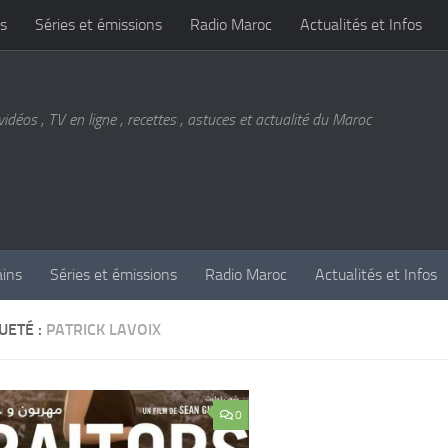
s
Séries et émissions
Radio Maroc
Actualités et Infos
vidéos , TV en ligne , recettes , astuces et actualité du Maroc
ains
Séries et émissions
Radio Maroc
Actualités et Infos
UETÉ :
PATRICK LAVOIX
0