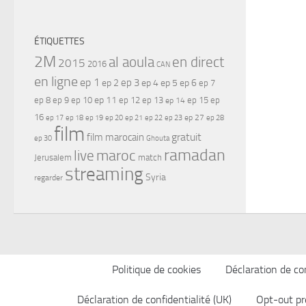
ÉTIQUETTES
2M
al aoula
en direct
2015
2016
CAN
en ligne
ep 1
ep 3
ep 2
ep 4
ep 5
ep 6
ep 7
ep 11
ep 8
ep 9
ep 10
ep 12
ep 13
ep 15
ep
ep 14
16
ep 17
ep 21
ep 27
ep 18
ep 19
ep 20
ep 22
ep 23
ep 28
film
gratuit
film marocain
ep 30
Ghouta
ramadan
maroc
live
Jerusalem
match
streaming
Syria
regarder
Politique de cookies
Déclaration de con
Déclaration de confidentialité (UK)
Opt-out pr