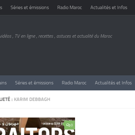
s
Séries et émissions
Radio Maroc
Actualités et Infos
vidéos , TV en ligne , recettes , astuces et actualité du Maroc
ains
Séries et émissions
Radio Maroc
Actualités et Infos
UETÉ :
KARIM DEBBAGH
0