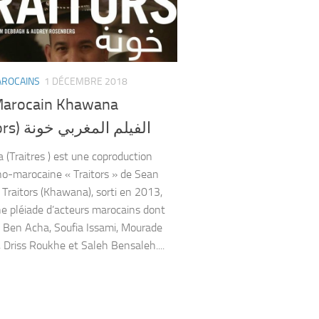
AROCAINS
1 DÉCEMBRE 2018
Marocain Khawana
(Traitors) الفيلم المغربي خونة
(Traitres ) est une coproduction
o-marocaine « Traitors » de Sean
. Traitors (Khawana), sorti en 2013,
ne pléiade d’acteurs marocains dont
Ben Acha, Soufia Issami, Mourade
, Driss Roukhe et Saleh Bensaleh....