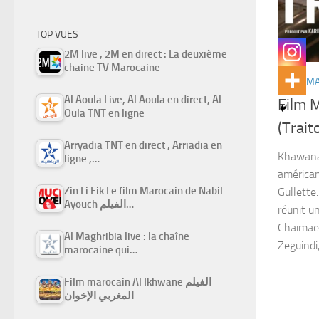
TOP VUES
2M live , 2M en direct : La deuxième
chaine TV Marocaine
FILMS M
Al Aoula Live, Al Aoula en direct, Al
Film 
Oula TNT en ligne
Arryadia TNT en direct , Arriadia en
Khawana 
ligne ,…
américan
Zin Li Fik Le film Marocain de Nabil
Gullette
Ayouch الفيلم…
réunit u
Chaimae 
Al Maghribia live : la chaîne
Zeguindi
marocaine qui…
Film marocain Al Ikhwane الفيلم
المغربي الإخوان