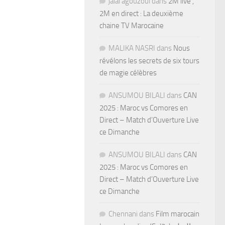
jalal agouzoul
dans
2M live ,
2M en direct : La deuxième
chaine TV Marocaine
MALIKA NASRI
dans
Nous
révélons les secrets de six tours
de magie célèbres
ANSUMOU BILALI
dans
CAN
2025 : Maroc vs Comores en
Direct – Match d’Ouverture Live
ce Dimanche
ANSUMOU BILALI
dans
CAN
2025 : Maroc vs Comores en
Direct – Match d’Ouverture Live
ce Dimanche
Chennani
dans
Film marocain