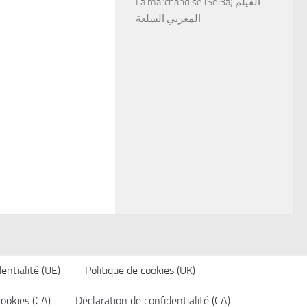
La marchandise (Sel3a) الفيلم
المغربي السلعة
entialité (UE)
Politique de cookies (UK)
cookies (CA)
Déclaration de confidentialité (CA)