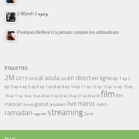
2 Wjouh 2 وجوه
Pourquoi BeReal n’a jamais conquis les utilisateurs
ÉTIQUETTES
2M
al aoula
en direct
en ligne
2015
ep 1
ep 2
2016
CAN
ep 3
ep 4
ep 5
ep 6
ep 7
ep 11
ep 8
ep 9
ep 10
ep 12
ep 13
ep 15
ep
ep 14
film
film
16
ep 17
ep 21
ep 27
ep 18
ep 19
ep 20
ep 22
ep 23
ep 28
ep 30
maroc
live
gratuit
marocain
Jerusalem
match
Ghouta
streaming
ramadan
Syria
regarder