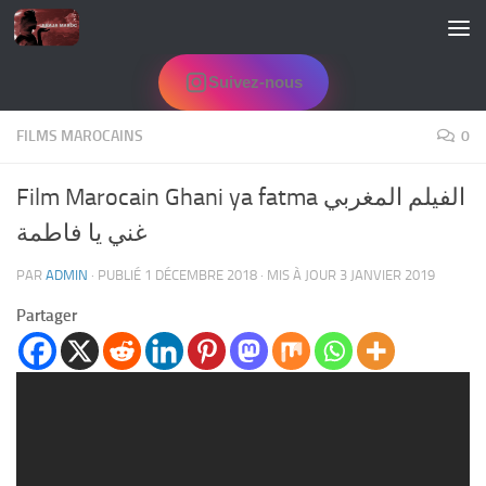
Skip to content
Suivez-nous
FILMS MAROCAINS
0
Film Marocain Ghani ya fatma الفيلم المغربي
غني يا فاطمة
PAR
ADMIN
· PUBLIÉ
1 DÉCEMBRE 2018
· MIS À JOUR
3 JANVIER 2019
Partager