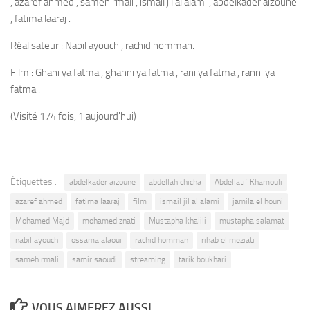
, azaref ahmed , sameh rmali , ismail jil al alami , abdelkader aizoune
, fatima laaraj .
Réalisateur : Nabil ayouch , rachid homman.
Film : Ghani ya fatma , ghanni ya fatma , rani ya fatma , ranni ya
fatma .
(Visité 174 fois, 1 aujourd'hui)
Étiquettes :
abdelkader aizoune
abdellah chicha
Abdellatif Khamouli
azaref ahmed
fatima laaraj
film
ismail jil al alami
jamila el houni
Mohamed Majd
mohamed znati
Mustapha khalili
mustapha salamat
nabil ayouch
ossama alaoui
rachid homman
rihab el meziati
sameh rmali
samir saoudi
streaming
tarik boukhari
VOUS AIMEREZ AUSSI...