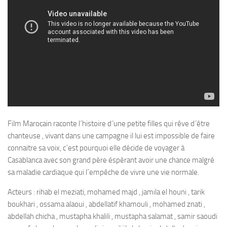
Film Marocain raconte l´histoire d´une petite filles qui rêve d´être
chanteuse , vivant dans une campagne il lui est impossible de faire
connaitre sa voix, c´est pourquoi elle décide de voyager à
Casablanca avec son grand père éspèrant avoir une chance malgré
sa maladie cardiaque qui l´empêche de vivre une vie normale.
Acteurs : rihab el meziati, mohamed majd , jamila el houni , tarik
boukhari , ossama alaoui , abdellatif khamouli , mohamed znati ,
abdellah chicha , mustapha khalili , mustapha salamat , samir saoudi