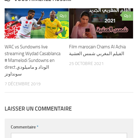
0
0
WAC vs Sundowns live
Film marocain Chams Al Achia
streaming Wydad Casablanca
الفيلم المغربي ﺷﻤﺲ ﺍﻟﻌﺸﻴﺔ
# Mamelodi Sundowns en
25 OCTOBRE 2021
direct الوداد و ماميلودي
سونداونز
7 DÉCEMBRE 2019
LAISSER UN COMMENTAIRE
Commentaire
*