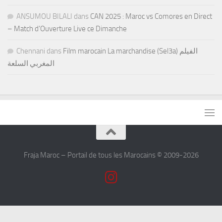
ANSUMOU BILALI
dans
CAN 2025 : Maroc vs Comores en Direct
– Match d’Ouverture Live ce Dimanche
Chennani
dans
Film marocain La marchandise (Sel3a) الفيلم
المغربي السلعة
Fraja Maroc – Portail de tous les Marocains © 2009-2026