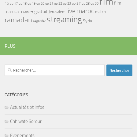
film
film
16
ep 17
ep 21
ep 27
ep 18
ep 19
ep 20
ep 22
ep 23
ep 28
ep 30
maroc
live
gratuit
marocain
Jerusalem
match
Ghouta
streaming
ramadan
Syria
regarder
PLUS
Rechercher :
CATÉGORIES
Actualités et Infos
Chhiwate Sorour
Evenements