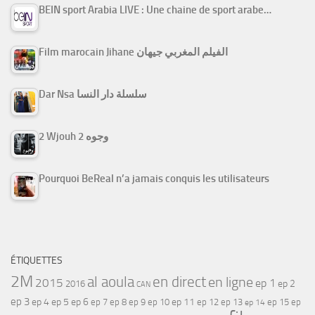
BEIN sport Arabia LIVE : Une chaine de sport arabe…
Film marocain Jihane الفيلم المغربي جيهان
Dar Nsa سلسلة دار النسا
2 Wjouh 2 وجوه
Pourquoi BeReal n’a jamais conquis les utilisateurs
ÉTIQUETTES
2M
al aoula
en direct
en ligne
2015
ep 1
ep 2
2016
CAN
ep 3
ep 4
ep 5
ep 6
ep 7
ep 11
ep 8
ep 9
ep 10
ep 12
ep 13
ep 15
ep
ep 14