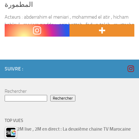
المطمورة
Acteurs : abderrahim el meniari , mohammed el atir , hicham
bahloul , meriem ajeddou , aziz hattab , fadwa taleb , mustapha
salamat , nazha badr , hassnae moumni , abdellah chakiri ,...
SUIVRE :
Rechercher
Rechercher
TOP VUES
2M live , 2M en direct : La deuxième chaine TV Marocaine