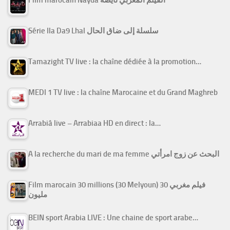
Série Ila Da9 Lhal سلسلة إلى ضاق الحال
Tamazight TV live : la chaîne dédiée à la promotion…
MEDI 1 TV live : la chaîne Marocaine et du Grand Maghreb
Arrabiâ live – Arrabiaa HD en direct : la…
A la recherche du mari de ma femme البحث عن زوج امرأتي
Film marocain 30 millions (30 Melyoun) فيلم مغربي 30
مليون
BEIN sport Arabia LIVE : Une chaine de sport arabe…