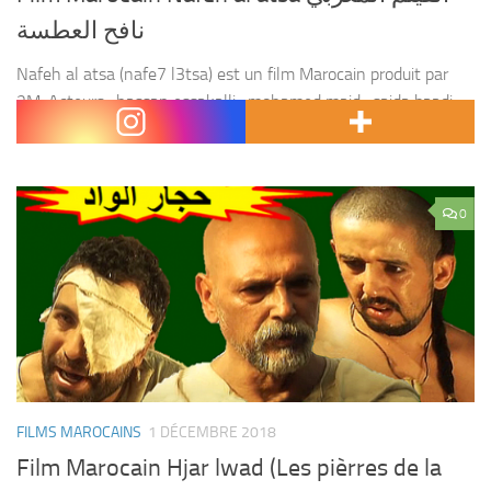
نافح العطسة
Nafeh al atsa (nafe7 l3tsa) est un film Marocain produit par
2M. Acteurs : hassan essakalli , mohamed majd , saida baadi ,
mustapha salamat , zakaria atifi , abdessamad miftah el keir ,...
0
FILMS MAROCAINS
1 DÉCEMBRE 2018
Film Marocain Hjar lwad (Les pièrres de la