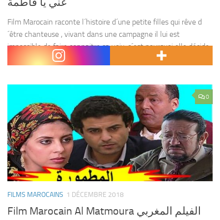
غني يا فاطمة
Film Marocain raconte l´histoire d´une petite filles qui rêve d
´être chanteuse , vivant dans une campagne il lui est
impossible de faire connaitre sa voix, c´est pourquoi elle décide
de voyager à Casablanca avec...
0
FILMS MAROCAINS
1 DÉCEMBRE 2018
Film Marocain Al Matmoura الفيلم المغربي