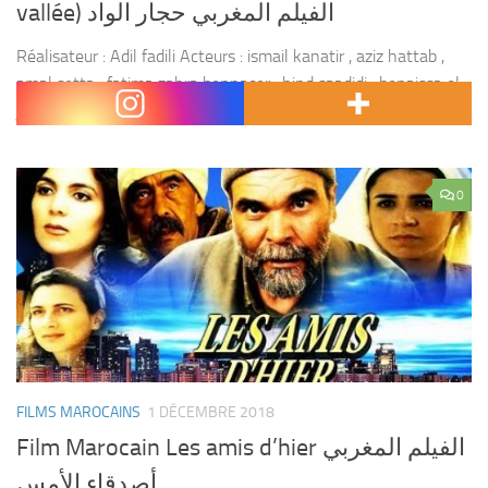
vallée) الفيلم المغربي حجار الواد
Réalisateur : Adil fadili Acteurs : ismail kanatir , aziz hattab ,
amal setta , fatima zahra bennacer , hind saadidi , benaissa el
jirari , rabii el kati , mustapha salamat , tarik...
0
FILMS MAROCAINS
1 DÉCEMBRE 2018
Film Marocain Les amis d’hier الفيلم المغربي
أصدقاء الأمس