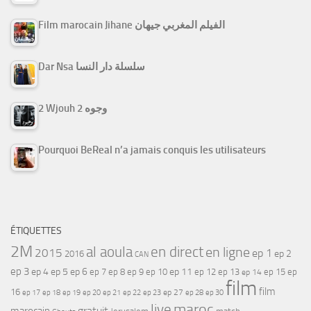
Film marocain Jihane الفيلم المغربي جيهان
Dar Nsa سلسلة دار النسا
2 Wjouh 2 وجوه
Pourquoi BeReal n’a jamais conquis les utilisateurs
ÉTIQUETTES
2M
al aoula
en direct
en ligne
2015
ep 1
ep 2
2016
CAN
ep 3
ep 4
ep 5
ep 6
ep 7
ep 11
ep 8
ep 9
ep 10
ep 12
ep 13
ep 15
ep
ep 14
film
film
16
ep 17
ep 21
ep 27
ep 18
ep 19
ep 20
ep 22
ep 23
ep 28
ep 30
maroc
live
gratuit
marocain