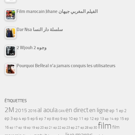
Film marocain Jihane الفيلم المغربي جيهان
Dar Nsa سلسلة دار النسا
2 Wjouh 2 وجوه
Pourquoi BeReal n’a jamais conquis les utilisateurs
ÉTIQUETTES
2M
al aoula
en direct
en ligne
2015
ep 1
ep 2
2016
CAN
ep 3
ep 4
ep 5
ep 6
ep 7
ep 11
ep 8
ep 9
ep 10
ep 12
ep 13
ep 15
ep
ep 14
film
film
16
ep 17
ep 21
ep 27
ep 18
ep 19
ep 20
ep 22
ep 23
ep 28
ep 30