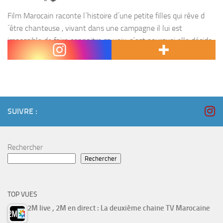
Film Marocain raconte l´histoire d´une petite filles qui rêve d
´être chanteuse , vivant dans une campagne il lui est
impossible de faire connaitre sa voix, c´est pourquoi elle décide
de voyager à Casablanca avec...
SUIVRE :
Rechercher
Rechercher
TOP VUES
2M live , 2M en direct : La deuxième chaine TV Marocaine