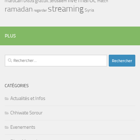
maroc
live
gratuit
marocain
Jerusalem
match
Ghouta
streaming
ramadan
Syria
regarder
PLUS
Rechercher :
CATÉGORIES
Actualités et Infos
Chhiwate Sorour
Evenements