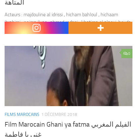
المتاهة
Acteurs : majdouline al idrissi , hicham bahloul , hichaam
ibrahimi , naima ilyas , ahmed redani , khatima el alaoui ,houda
sidki , najat el ouafi , mohamed ayad , najat khir allah...
0
FILMS MAROCAINS
1 DÉCEMBRE 2018
Film Marocain Ghani ya fatma الفيلم المغربي
غني يا فاطمة