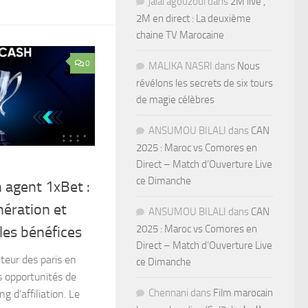
jalal agouzoul
dans
2M live ,
2M en direct : La deuxième
chaine TV Marocaine
0
MALIKA NASRI
dans
Nous
révélons les secrets de six tours
de magie célèbres
ANSUMOU BILALI
dans
CAN
2025 : Maroc vs Comores en
Direct – Match d’Ouverture Live
ce Dimanche
 agent 1xBet :
ération et
ANSUMOU BILALI
dans
CAN
2025 : Maroc vs Comores en
les bénéfices
Direct – Match d’Ouverture Live
eur des paris en
ce Dimanche
s opportunités de
Chennani
dans
Film marocain
 d’affiliation. Le