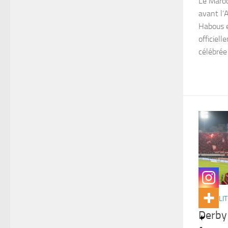
Le Maroc
avant l’
Habous e
officiel
célébrée
ACTUALIT
Derby