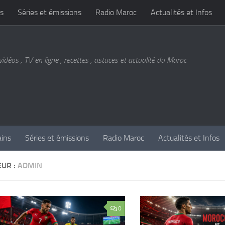
s
Séries et émissions
Radio Maroc
Actualités et Infos
vidéos , TV en ligne , recettes , astuces et actualité du Maroc
ains
Séries et émissions
Radio Maroc
Actualités et Infos
EUR :
ADMIN
0