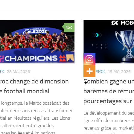
0
ROC
28 MAI 2026
WIKI MAROC
19 MAI 2026
roc change de dimension
Combien gagne un
e football mondial
barèmes de rémun
pourcentages sur 
longtemps, le Maroc possédait des
talentueux sans réussir à transformer
Le développement du sect
iel en résultats réguliers. Les Lions
ligne offre de nombreuse
as alternaient entre grandes
revenus grâce au marketing
nces isolées et éliminations