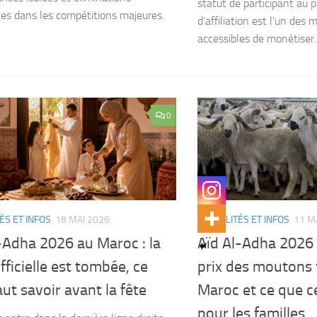
statut de participant au
tes dans les compétitions majeures.
d’affiliation est l’un des
accessibles de monétiser..
0
ÉS ET INFOS
18 MAI 2026
ACTUALITÉS ET INFOS
11 M
-Adha 2026 au Maroc : la
Aïd Al-Adha 2026 
fficielle est tombée, ce
prix des moutons
faut savoir avant la fête
Maroc et ce que c
pour les familles