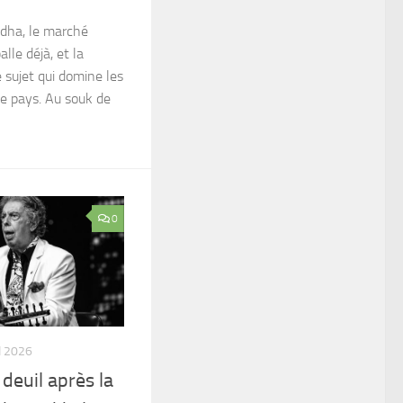
Adha, le marché
lle déjà, et la
e sujet qui domine les
le pays. Au souk de
0
I 2026
 deuil après la