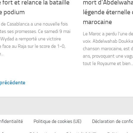
 fort et relance la bataille
mort d’Abdelwaha
le podium
légende éternelle
marocaine
 de Casablanca a une nouvelle fois
tes ses promesses. Ce samedi 9 mai
Le Maroc a perdu l’une d
 Wydad a remporté une victoire
voix. Abdelwahab Doukka
e face au Raja sur le score de 1-0,
chanson marocaine, est d
..
ans, provoquant une vag
tout le Royaume et bien..
 précédente
fidentialité
Politique de cookies (UE)
Déclaration de confid