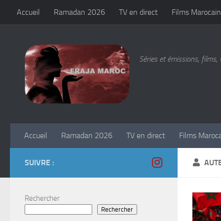
Accueil
Ramadan 2026
TV en direct
Films Marocain
Skip to content
Séries et émissions, films, 
Accueil
Ramadan 2026
TV en direct
Films Maroc
SUIVRE :
AUT
Rechercher
Rechercher