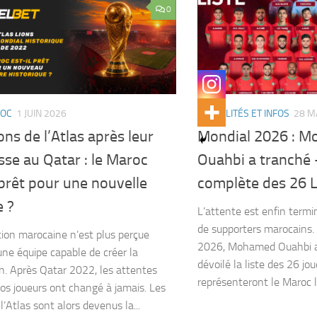
0
ROC
1 JUIN 2026
ACTUALITÉS ET INFOS
28 M
ons de l’Atlas après leur
Mondial 2026 : 
se au Qatar : le Maroc
Ouahbi a tranché –
 prêt pour une nouvelle
complète des 26 Li
e ?
L’attente est enfin termi
de supporters marocains.
tion marocaine n’est plus perçue
2026, Mohamed Ouahbi a 
e équipe capable de créer la
dévoilé la liste des 26 jou
n. Après Qatar 2022, les attentes
représenteront le Maroc l
os joueurs ont changé à jamais. Les
l’Atlas sont alors devenus la...