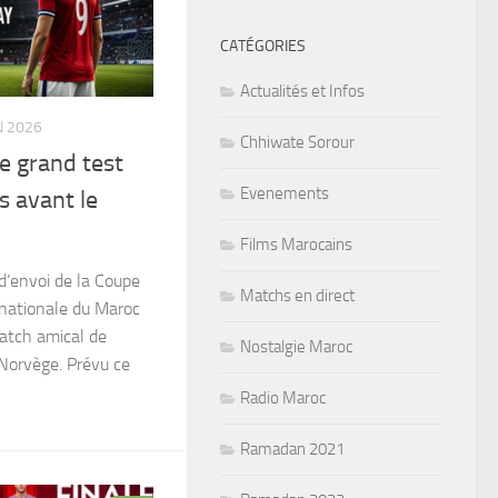
CATÉGORIES
Actualités et Infos
N 2026
Chhiwate Sorour
e grand test
Evenements
s avant le
Films Marocains
d’envoi de la Coupe
Matchs en direct
nationale du Maroc
match amical de
Nostalgie Maroc
 Norvège. Prévu ce
Radio Maroc
Ramadan 2021