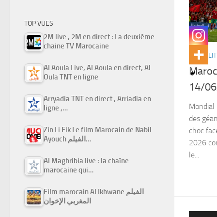
TOP VUES
2M live , 2M en direct : La deuxième
chaine TV Marocaine
ACTUALIT
Al Aoula Live, Al Aoula en direct, Al
Maroc 
Oula TNT en ligne
14/06
Arryadia TNT en direct , Arriadia en
Mondial 
ligne ,…
des géan
Zin Li Fik Le film Marocain de Nabil
choc fac
Ayouch الفيلم…
2026 con
le...
Al Maghribia live : la chaîne
marocaine qui…
Film marocain Al Ikhwane الفيلم
المغربي الإخوان