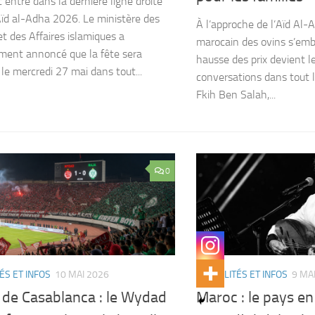
 entre dans la dernière ligne droite
Aïd al-Adha 2026. Le ministère des
À l’approche de l’Aïd Al-
t des Affaires islamiques a
marocain des ovins s’emba
lement annoncé que la fête sera
hausse des prix devient l
 le mercredi 27 mai dans tout...
conversations dans tout 
Fkih Ben Salah,...
0
ÉS ET INFOS
10 MAI 2026
ACTUALITÉS ET INFOS
9 MA
 de Casablanca : le Wydad
Maroc : le pays en