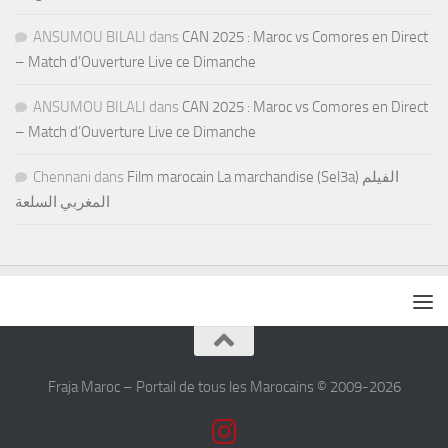
ANSUMOU BILALI
dans
CAN 2025 : Maroc vs Comores en Direct
– Match d’Ouverture Live ce Dimanche
ANSUMOU BILALI
dans
CAN 2025 : Maroc vs Comores en Direct
– Match d’Ouverture Live ce Dimanche
Chennani
dans
Film marocain La marchandise (Sel3a) الفيلم
المغربي السلعة
Fraja Maroc – Portail de tous les Marocains © 2009-2026