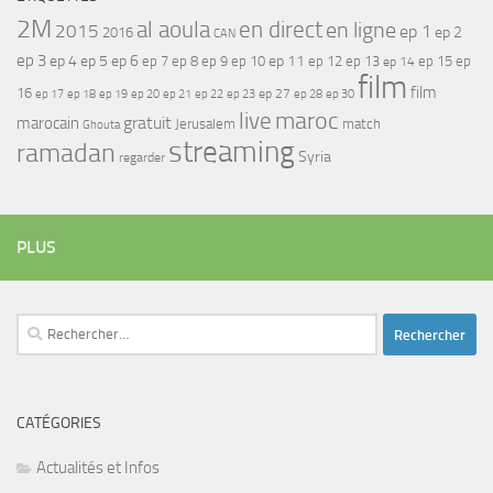
2M
al aoula
en direct
en ligne
2015
ep 1
ep 2
2016
CAN
ep 3
ep 4
ep 5
ep 6
ep 7
ep 11
ep 8
ep 9
ep 10
ep 12
ep 13
ep 15
ep
ep 14
film
film
16
ep 17
ep 21
ep 27
ep 18
ep 19
ep 20
ep 22
ep 23
ep 28
ep 30
maroc
live
gratuit
marocain
Jerusalem
match
Ghouta
streaming
ramadan
Syria
regarder
PLUS
Rechercher :
CATÉGORIES
Actualités et Infos