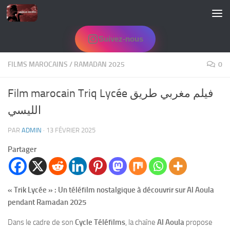
Skip to content
Suivez-nous
FILMS MAROCAINS
/
RAMADAN 2025
0
Film marocain Triq Lycée فيلم مغربي طريق
الليسي
PAR
ADMIN
·
13 FÉVRIER 2025
Partager
« Trik Lycée » : Un téléfilm nostalgique à découvrir sur Al Aoula
pendant Ramadan 2025
Dans le cadre de son
Cycle Téléfilms
, la chaîne
Al Aoula
propose