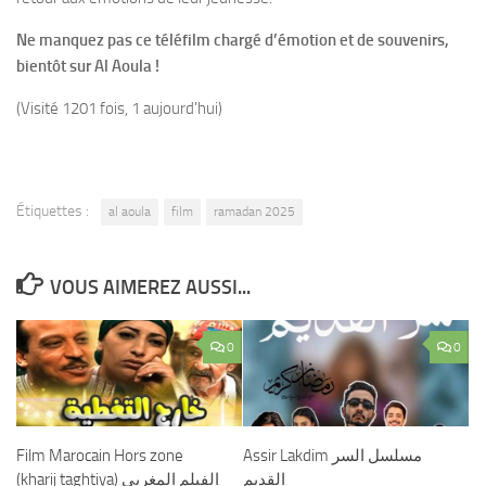
Ne manquez pas ce téléfilm chargé d’émotion et de souvenirs,
bientôt sur Al Aoula !
(Visité 1201 fois, 1 aujourd'hui)
Étiquettes :
al aoula
film
ramadan 2025
VOUS AIMEREZ AUSSI...
0
0
Film Marocain Hors zone
Assir Lakdim مسلسل السر
القديم
(kharij taghtiya) الفيلم المغربي