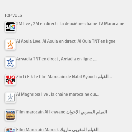
TOP VUES
2M live , 2M en direct : La deuxième chaine TV Marocaine
Al Aoula Live, Al Aoula en direct, Al Oula TNT en ligne
Arryadia TNT en direct , Arriadia en ligne ,…
Zin Li Fik Le film Marocain de Nabil Ayouch الفيلم…
Al Maghribia live : la chaîne marocaine qui…
Film marocain Al Ikhwane الفيلم المغربي الإخوان
Film Marocain Marock الفيلم المغربي ماروك