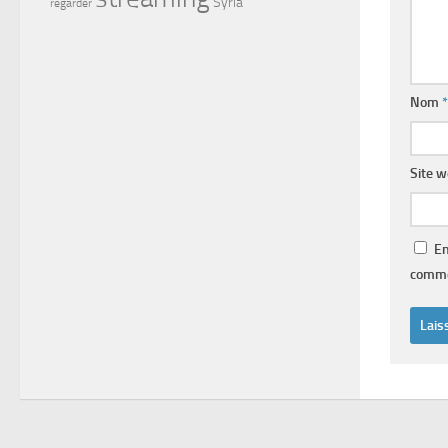
Syria
regarder
Nom
*
Site 
En
comme