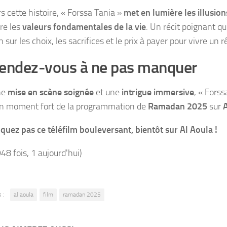
s cette histoire, « Forssa Tania »
met en lumière les illusio
ore les
valeurs fondamentales de la vie
. Un récit poignant qui
n sur les choix, les sacrifices et le prix à payer pour vivre un r
endez-vous à ne pas manquer
ne
mise en scène soignée
et une
intrigue immersive
, « Fors
un moment fort de la programmation de
Ramadan 2025
sur
uez pas ce téléfilm bouleversant, bientôt sur Al Aoula !
948 fois, 1 aujourd'hui)
 :
al aoula
film
ramadan 2025