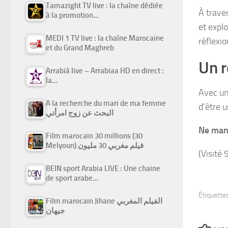
Tamazight TV live : la chaîne dédiée
À traver
à la promotion…
et expl
MEDI 1 TV live : la chaîne Marocaine
réflexio
et du Grand Maghreb
Un r
Arrabiâ live – Arrabiaa HD en direct :
la…
Avec u
A la recherche du mari de ma femme
d’être 
البحث عن زوج امرأتي
Ne manq
Film marocain 30 millions (30
Melyoun) فيلم مغربي 30 مليون
(Visité 
BEIN sport Arabia LIVE : Une chaine
de sport arabe…
Étiquettes
Film marocain Jihane الفيلم المغربي
جيهان