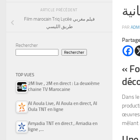
نية
ARTICLE PRÉCÉDENT
Film marocain Triq Lycée فيلم مغربي
طريق الليسي
PAR
ADM
Partag
Rechercher
Rechercher
« Fo
TOP VUES
déco
2M live , 2M en direct : La deuxième
chaine TV Marocaine
Dans le
Al Aoula Live, Al Aoula en direct, Al
product
Oula TNT en ligne
œuvres
mêlant
Arryadia TNT en direct , Arriadia en
ligne ,…
Une 