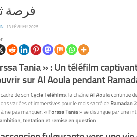
فرصة ثا
IN
·
13 FÉVRIER 2025
er
rssa Tania » : Un téléfilm captivant
uvrir sur Al Aoula pendant Rama
 cadre de son
Cycle Téléfilms
, la chaîne
Al Aoula
continue de
ions variées et immersives pour le mois sacré de
Ramadan 
 à ne pas manquer,
« Forssa Tania »
se distingue par une int
ambition, tentation et remise en question
.
ascension fulgurante vers une vie