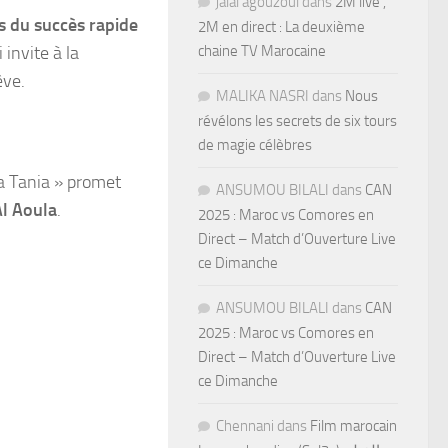
jalal agouzoul
dans
2M live ,
ns du succès rapide
2M en direct : La deuxième
 invite à la
chaine TV Marocaine
êve.
MALIKA NASRI
dans
Nous
révélons les secrets de six tours
de magie célèbres
sa Tania » promet
ANSUMOU BILALI
dans
CAN
Al Aoula
.
2025 : Maroc vs Comores en
Direct – Match d’Ouverture Live
ce Dimanche
ANSUMOU BILALI
dans
CAN
2025 : Maroc vs Comores en
Direct – Match d’Ouverture Live
ce Dimanche
Chennani
dans
Film marocain