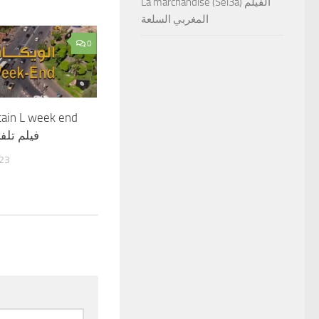
La marchandise (Sel3a) الفيلم
المغربي السلعة
0
cain L week end
فيلم تلف
23