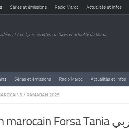
s
Séries et émissions
Radio Maroc
Actualités et Infos
vidéos , TV en ligne , recettes , astuces et actualité du Maroc
ains
Séries et émissions
Radio Maroc
Actualités et Infos
MAROCAINS
/
RAMADAN 2025
 marocain Forsa Tania فيلم مغربي