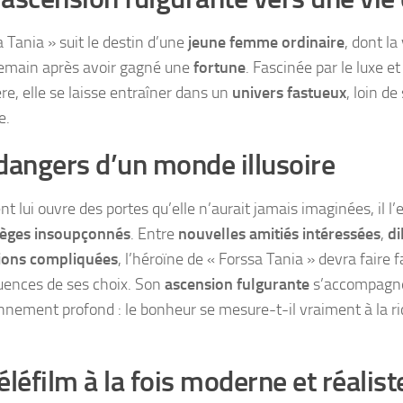
 Tania » suit le destin d’une
jeune femme ordinaire
, dont la
emain après avoir gagné une
fortune
. Fascinée par le luxe et
re, elle se laisse entraîner dans un
univers fastueux
, loin de
e.
dangers d’un monde illusoire
ent lui ouvre des portes qu’elle n’aurait jamais imaginées, il 
ièges insoupçonnés
. Entre
nouvelles amitiés intéressées
,
d
tions compliquées
, l’héroïne de « Forssa Tania » devra faire 
ences de ses choix. Son
ascension fulgurante
s’accompagne
nnement profond : le bonheur se mesure-t-il vraiment à la ri
éléfilm à la fois moderne et réalist