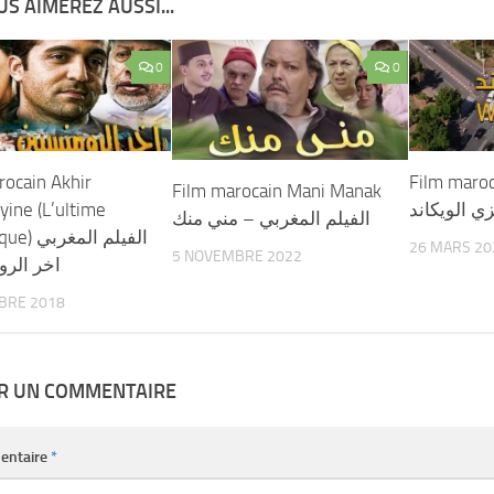
S AIMEREZ AUSSI...
0
0
rocain Akhir
Film maro
Film marocain Mani Manak
yine (L’ultime
زي الويكاند
الفيلم المغربي – مني منك
الفيلم الم
26 MARS 20
5 NOVEMBRE 2022
اخر الرو
BRE 2018
ER UN COMMENTAIRE
entaire
*