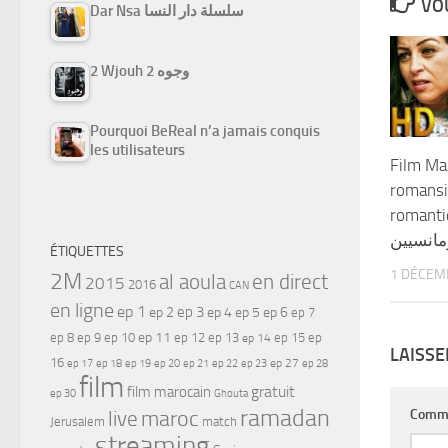
VOU
Dar Nsa سلسلة دار النسا
2 Wjouh 2 وجوه
Pourquoi BeReal n’a jamais conquis
les utilisateurs
Film Ma
romansi
romantique) غربي
مانسيين
ÉTIQUETTES
1 DÉCEM
2M
al aoula
en direct
2015
2016
CAN
en ligne
ep 1
ep 3
ep 2
ep 4
ep 5
ep 6
ep 7
ep 11
ep 8
ep 9
ep 10
ep 12
ep 13
ep 15
ep
ep 14
LAISS
16
ep 17
ep 21
ep 27
ep 18
ep 19
ep 20
ep 22
ep 23
ep 28
film
gratuit
film marocain
ep 30
Ghouta
ramadan
Comm
maroc
live
Jerusalem
match
streaming