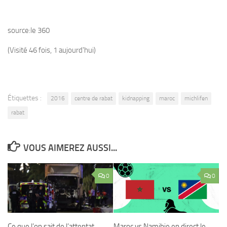
source:le 360
(Visité 46 fois, 1 aujourd'hui)
Étiquettes :
2016
centre de rabat
kidnapping
maroc
michlifen
rabat
VOUS AIMEREZ AUSSI...
0
0
Ce que l’on sait de l’attentat
Maroc vs Namibie en direct le