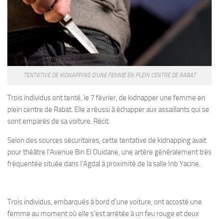
TENTATIVE DE KIDNAPPING D’UNE FEMME EN PLEIN CENTRE DE RABAT
Trois individus ont tenté, le 7 février, de kidnapper une femme en
plein centre de Rabat. Elle a réussi à échapper aux assaillants qui se
sont emparés de sa voiture. Récit.
Selon des sources sécuritaires, cette tentative de kidnapping avait
pour théâtre l’Avenue Bin El Ouidane, une artère généralement très
fréquentée située dans l’Agdal à proximité de la salle Inb Yacine.
Trois individus, embarqués à bord d’une voiture, ont accosté une
femme au moment où elle s’est arrêtée à un feu rouge et deux