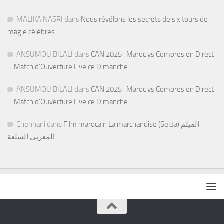
MALIKA NASRI
dans
Nous révélons les secrets de six tours de
magie célèbres
ANSUMOU BILALI
dans
CAN 2025 : Maroc vs Comores en Direct
– Match d’Ouverture Live ce Dimanche
ANSUMOU BILALI
dans
CAN 2025 : Maroc vs Comores en Direct
– Match d’Ouverture Live ce Dimanche
Chennani
dans
Film marocain La marchandise (Sel3a) الفيلم
المغربي السلعة