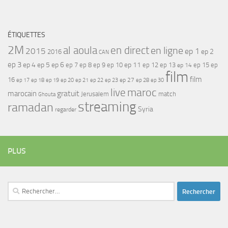
ÉTIQUETTES
2M
al aoula
en direct
en ligne
2015
ep 1
ep 2
2016
CAN
ep 3
ep 4
ep 5
ep 6
ep 7
ep 11
ep 8
ep 9
ep 10
ep 12
ep 13
ep 15
ep
ep 14
film
film
16
ep 17
ep 21
ep 27
ep 18
ep 19
ep 20
ep 22
ep 23
ep 28
ep 30
maroc
live
gratuit
marocain
Jerusalem
match
Ghouta
streaming
ramadan
Syria
regarder
PLUS
Rechercher :