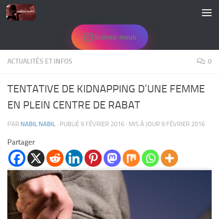
Skip to content
Suivez-nous
ACTUALITÉS ET INFOS
0
TENTATIVE DE KIDNAPPING D’UNE FEMME
EN PLEIN CENTRE DE RABAT
PAR
NABIL NABIL
· PUBLIÉ
9 FÉVRIER 2016
· MIS À JOUR
9 FÉVRIER 2016
Partager