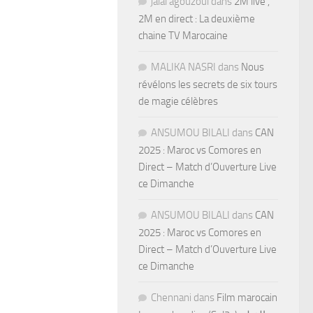
jalal agouzoul
dans
2M live ,
2M en direct : La deuxième
chaine TV Marocaine
MALIKA NASRI
dans
Nous
révélons les secrets de six tours
de magie célèbres
ANSUMOU BILALI
dans
CAN
2025 : Maroc vs Comores en
Direct – Match d’Ouverture Live
ce Dimanche
ANSUMOU BILALI
dans
CAN
2025 : Maroc vs Comores en
Direct – Match d’Ouverture Live
ce Dimanche
Chennani
dans
Film marocain