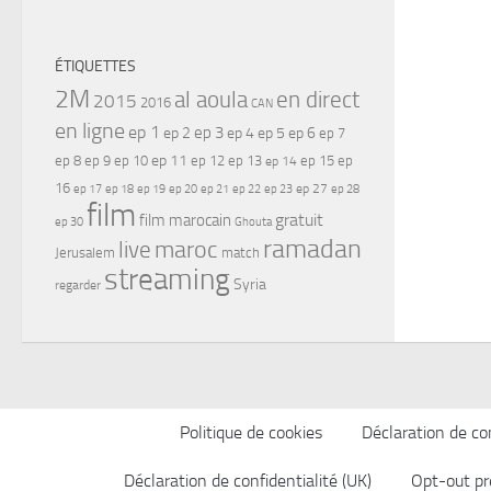
ÉTIQUETTES
2M
al aoula
en direct
2015
2016
CAN
en ligne
ep 1
ep 3
ep 2
ep 4
ep 5
ep 6
ep 7
ep 11
ep 8
ep 9
ep 10
ep 12
ep 13
ep 15
ep
ep 14
16
ep 17
ep 21
ep 27
ep 18
ep 19
ep 20
ep 22
ep 23
ep 28
film
gratuit
film marocain
ep 30
Ghouta
ramadan
maroc
live
Jerusalem
match
streaming
Syria
regarder
Politique de cookies
Déclaration de con
Déclaration de confidentialité (UK)
Opt-out pr