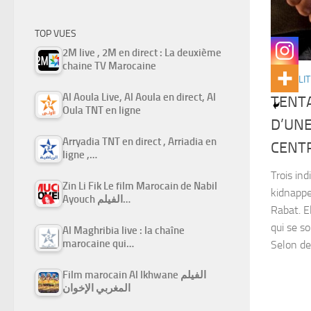
TOP VUES
2M live , 2M en direct : La deuxième
chaine TV Marocaine
ACTUALIT
Al Aoula Live, Al Aoula en direct, Al
TENTA
Oula TNT en ligne
D’UNE
Arryadia TNT en direct , Arriadia en
CENT
ligne ,…
Trois ind
Zin Li Fik Le film Marocain de Nabil
kidnappe
Ayouch الفيلم…
Rabat. E
qui se s
Al Maghribia live : la chaîne
marocaine qui…
Selon des
Film marocain Al Ikhwane الفيلم
المغربي الإخوان