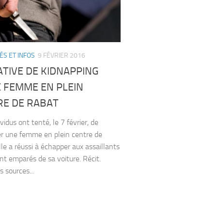
ÉS ET INFOS
9 FÉVRIER 2016
TIVE DE KIDNAPPING
 FEMME EN PLEIN
RE DE RABAT
ividus ont tenté, le 7 février, de
r une femme en plein centre de
lle a réussi à échapper aux assaillants
ont emparés de sa voiture. Récit.
 sources...