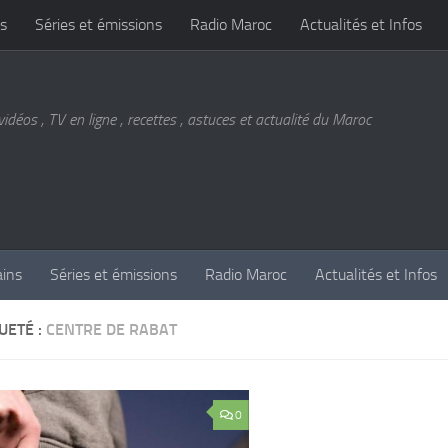
s
Séries et émissions
Radio Maroc
Actualités et Infos
vidéos , TV en ligne , recettes , astuces et actualité du Maroc
ains
Séries et émissions
Radio Maroc
Actualités et Infos
UETÉ :
CENTRE DE RABAT
0