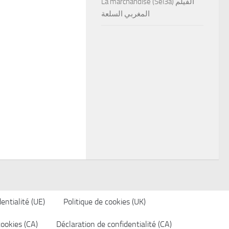
La marchandise (Sel3a) الفيلم
المغربي السلعة
entialité (UE)
Politique de cookies (UK)
cookies (CA)
Déclaration de confidentialité (CA)