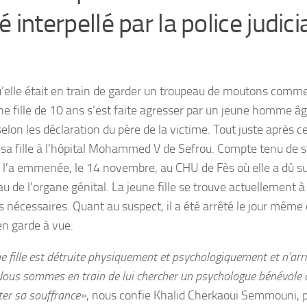
é interpellé par la police judicia
u’elle était en train de garder un troupeau de moutons comme
ne fille de 10 ans s’est faite agresser par un jeune homme âg
selon les déclaration du père de la victime. Tout juste après c
 sa fille à l’hôpital Mohammed V de Sefrou. Compte tenu de s
il l’a emmenée, le 14 novembre, au CHU de Fès où elle a dû s
u de l’organe génital. La jeune fille se trouve actuellement à l
ns nécessaires. Quant au suspect, il a été arrêté le jour même
en garde à vue.
e fille est détruite physiquement et psychologiquement et n’arri
 Nous sommes en train de lui chercher un psychologue bénévole q
er sa souffrance»
, nous confie Khalid Cherkaoui Semmouni, p