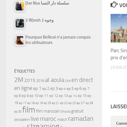
Dar Nsa سلسلة دار النسا
VOU
2 Wjouh 2 وجوه
Pourquoi BeReal n’a jamais conquis
les utilisateurs
Parc Sin
prix d’e
23 JUILL
ÉTIQUETTES
2M
al aoula
en direct
2015
2016
CAN
en ligne
ep 1
ep 3
ep 2
ep 4
ep 5
ep 6
ep 7
ep 11
ep 8
ep 9
ep 10
ep 12
ep 13
ep 15
ep
ep 14
16
ep 17
ep 21
ep 27
ep 18
ep 19
ep 20
ep 22
ep 23
ep 28
LAISS
film
gratuit
film marocain
ep 30
Ghouta
ramadan
maroc
live
Jerusalem
match
Comm
streaming