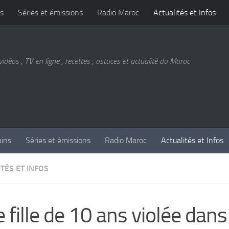
s
Séries et émissions
Radio Maroc
Actualités et Infos
vidéos , TV en ligne , recettes , astuces et actualité du Maroc
ains
Séries et émissions
Radio Maroc
Actualités et Infos
TÉS ET INFOS
 fille de 10 ans violée dans