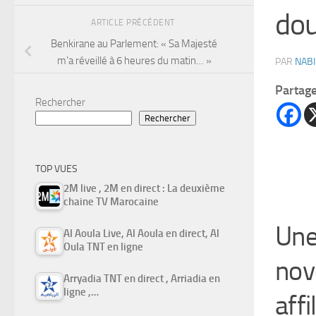
dou
ARTICLE PRÉCÉDENT
Benkirane au Parlement: « Sa Majesté
m’a réveillé à 6 heures du matin… »
PAR
NABI
Partag
Rechercher
Rechercher
TOP VUES
2M live , 2M en direct : La deuxième
chaine TV Marocaine
Une 
Al Aoula Live, Al Aoula en direct, Al
Oula TNT en ligne
nov
Arryadia TNT en direct , Arriadia en
ligne ,…
affi