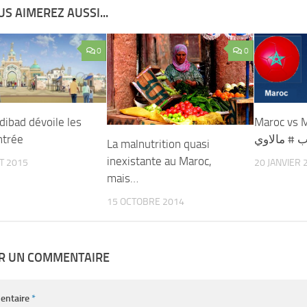
S AIMEREZ AUSSI...
0
0
dibad dévoile les
Maroc vs M
ntrée
 # مالاوي
La malnutrition quasi
inexistante au Maroc,
ET 2015
20 JANVIER 
mais…
15 OCTOBRE 2014
ER UN COMMENTAIRE
entaire
*