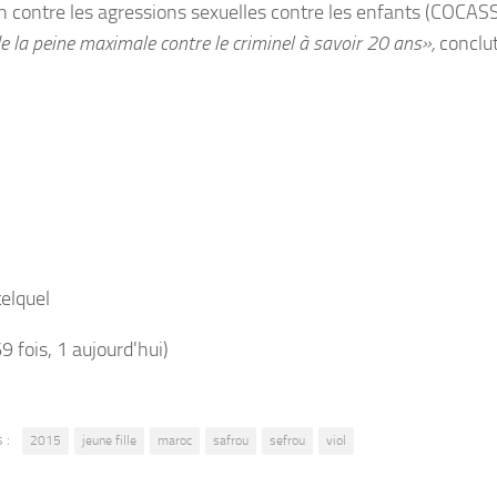
on contre les agressions sexuelles contre les enfants (COCAS
 la peine maximale contre le criminel à savoir 20 ans»,
conclut
telquel
69 fois, 1 aujourd'hui)
 :
2015
jeune fille
maroc
safrou
sefrou
viol