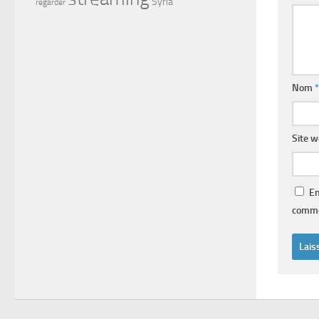
Syria
regarder
Nom
*
Site 
En
comme