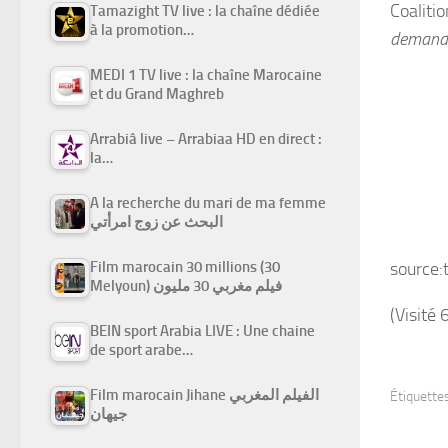
Coaliti
Tamazight TV live : la chaîne dédiée
à la promotion…
demande
MEDI 1 TV live : la chaîne Marocaine
et du Grand Maghreb
Arrabiâ live – Arrabiaa HD en direct :
la…
A la recherche du mari de ma femme
البحث عن زوج امرأتي
source:
Film marocain 30 millions (30
Melyoun) فيلم مغربي 30 مليون
(Visité 
BEIN sport Arabia LIVE : Une chaine
de sport arabe…
Film marocain Jihane الفيلم المغربي
Étiquettes
جيهان