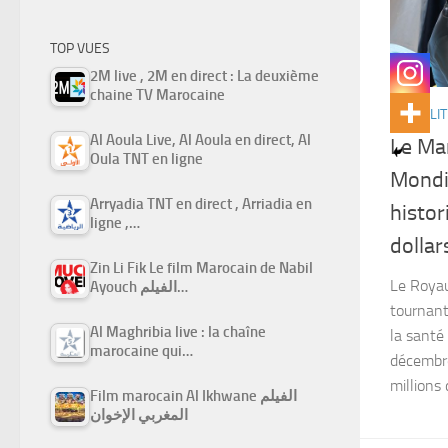
TOP VUES
2M live , 2M en direct : La deuxième
chaine TV Marocaine
ACTUALIT
Al Aoula Live, Al Aoula en direct, Al
Le Mar
Oula TNT en ligne
Mondi
Arryadia TNT en direct , Arriadia en
histor
ligne ,…
dollar
Zin Li Fik Le film Marocain de Nabil
Le Roya
Ayouch الفيلم…
tournan
Al Maghribia live : la chaîne
la santé
marocaine qui…
décembre
millions 
Film marocain Al Ikhwane الفيلم
المغربي الإخوان