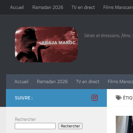
Accueil
Ramadan 2026
TV en direct
Films Marocain
Skip to content
Séries et émissions, films, 
Accueil
Ramadan 2026
TV en direct
Films Maroc
SUIVRE :
ÉTIQ
Rechercher
Rechercher