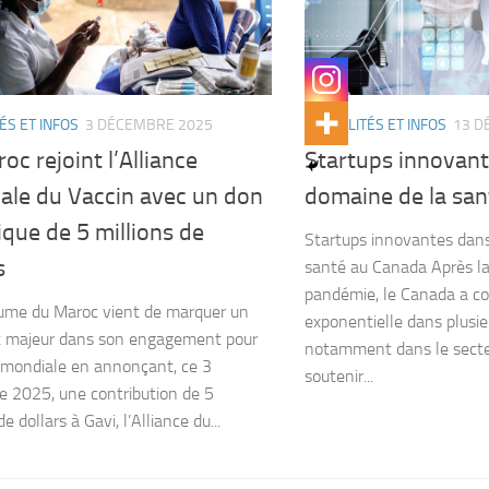
ÉS ET INFOS
3 DÉCEMBRE 2025
ACTUALITÉS ET INFOS
13 D
oc rejoint l’Alliance
Startups innovant
ale du Vaccin avec un don
domaine de la sa
ique de 5 millions de
Startups innovantes dans
s
santé au Canada Après la
pandémie, le Canada a 
ume du Maroc vient de marquer un
exponentielle dans plusi
t majeur dans son engagement pour
notamment dans le secteu
 mondiale en annonçant, ce 3
soutenir...
 2025, une contribution de 5
de dollars à Gavi, l’Alliance du...