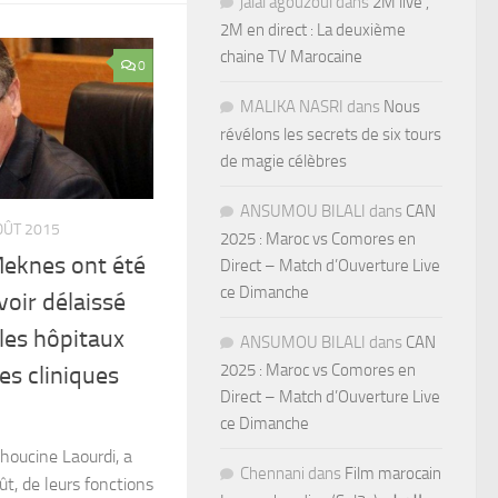
jalal agouzoul
dans
2M live ,
2M en direct : La deuxième
chaine TV Marocaine
0
MALIKA NASRI
dans
Nous
révélons les secrets de six tours
de magie célèbres
ANSUMOU BILALI
dans
CAN
OÛT 2015
2025 : Maroc vs Comores en
Meknes ont été
Direct – Match d’Ouverture Live
ce Dimanche
oir délaissé
les hôpitaux
ANSUMOU BILALI
dans
CAN
2025 : Maroc vs Comores en
des cliniques
Direct – Match d’Ouverture Live
ce Dimanche
Lhoucine Laourdi, a
Chennani
dans
Film marocain
t, de leurs fonctions