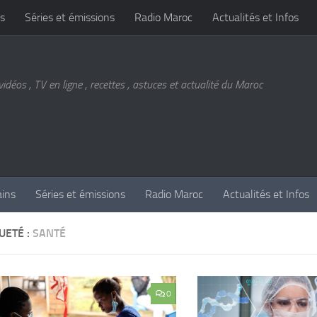
s
Séries et émissions
Radio Maroc
Actualités et Infos
vidéos , TV en ligne , recettes , astuces et actualité du Maroc
ains
Séries et émissions
Radio Maroc
Actualités et Infos
UETÉ :
SANTÉ
0