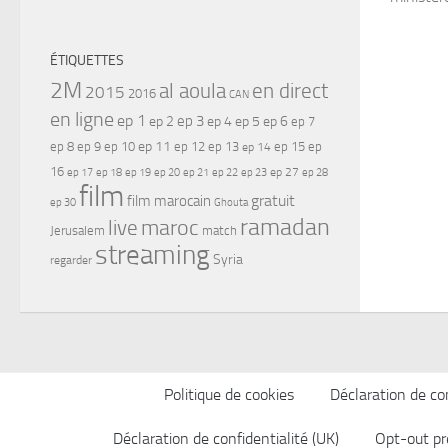
ÉTIQUETTES
2M
al aoula
en direct
2015
2016
CAN
en ligne
ep 1
ep 3
ep 2
ep 4
ep 5
ep 6
ep 7
ep 11
ep 8
ep 9
ep 10
ep 12
ep 13
ep 15
ep
ep 14
16
ep 17
ep 21
ep 27
ep 18
ep 19
ep 20
ep 22
ep 23
ep 28
film
gratuit
film marocain
ep 30
Ghouta
ramadan
maroc
live
Jerusalem
match
streaming
Syria
regarder
Politique de cookies
Déclaration de con
Déclaration de confidentialité (UK)
Opt-out pr