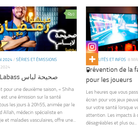
0
 2024
/
SÉRIES ET ÉMISSIONS
ACTUALITÉS ET INFOS
8 MA
 2024
Prévention de la f
Shiha Labass صحيحة لباس
pour les joueurs
 pour une deuxième saison, « Shiha
Les heures que vous pass
 est une émission sur la santé
écran pour vos jeux peuv
 tous les jours à 20h55, animée par le
sur votre santé lorsque v
d Allah, médecin spécialiste en
attention. Les impacts à 
ie et maladies vasculaires, offre une...
désagréables et plus ou...