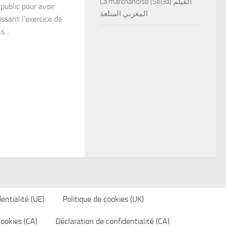
La marchandise (Sel3a) الفيلم
public pour avoir
المغربي السلعة
issant l’exercice de
...
entialité (UE)
Politique de cookies (UK)
cookies (CA)
Déclaration de confidentialité (CA)