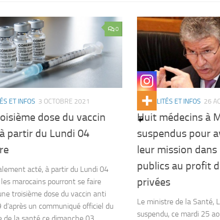
0
ÉS ET INFOS
3 OCTOBRE 2021
ACTUALITÉS ET INFOS
26 A
roisième dose du vaccin
Huit médecins à 
à partir du Lundi 04
suspendus pour av
re
leur mission dans 
publics au profit 
nalement acté, à partir du Lundi 04
privées
 les marocains pourront se faire
 une troisième dose du vaccin anti
Le ministre de la Santé, 
 d’après un communiqué officiel du
suspendu, ce mardi 25 aoû
e de la santé ce dimanche 03...