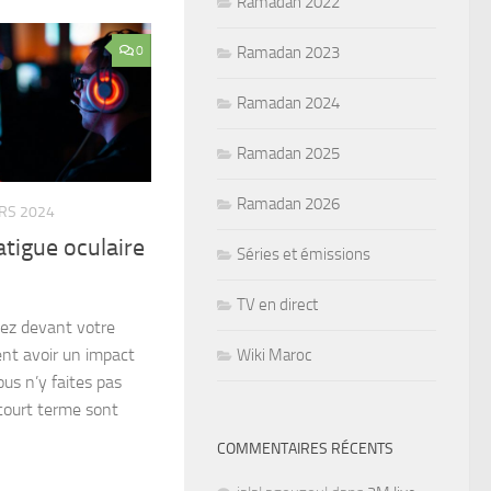
Ramadan 2022
Ramadan 2023
0
Ramadan 2024
Ramadan 2025
Ramadan 2026
RS 2024
atigue oculaire
Séries et émissions
TV en direct
ez devant votre
ent avoir un impact
Wiki Maroc
ous n’y faites pas
court terme sont
COMMENTAIRES RÉCENTS