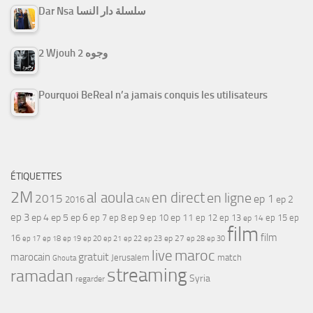
Dar Nsa سلسلة دار النسا
2 Wjouh 2 وجوه
Pourquoi BeReal n’a jamais conquis les utilisateurs
ÉTIQUETTES
2M
al aoula
en direct
en ligne
2015
ep 1
ep 2
2016
CAN
ep 3
ep 4
ep 5
ep 6
ep 7
ep 11
ep 8
ep 9
ep 10
ep 12
ep 13
ep 15
ep
ep 14
film
film
16
ep 17
ep 21
ep 27
ep 18
ep 19
ep 20
ep 22
ep 23
ep 28
ep 30
maroc
live
gratuit
marocain
Jerusalem
match
Ghouta
streaming
ramadan
Syria
regarder