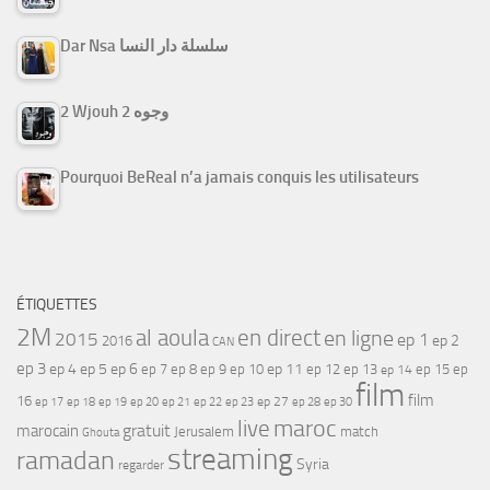
Dar Nsa سلسلة دار النسا
2 Wjouh 2 وجوه
Pourquoi BeReal n’a jamais conquis les utilisateurs
ÉTIQUETTES
2M
al aoula
en direct
en ligne
2015
ep 1
ep 2
2016
CAN
ep 3
ep 4
ep 5
ep 6
ep 7
ep 11
ep 8
ep 9
ep 10
ep 12
ep 13
ep 15
ep
ep 14
film
film
16
ep 17
ep 21
ep 27
ep 18
ep 19
ep 20
ep 22
ep 23
ep 28
ep 30
maroc
live
gratuit
marocain
Jerusalem
match
Ghouta
streaming
ramadan
Syria
regarder