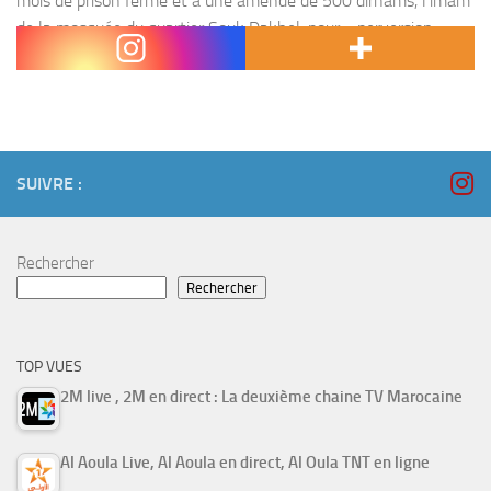
mois de prison ferme et à une amende de 500 dirhams, l’imam
de la mosquée du quartier Souk Dakhel, pour « perversion
sexuelle » et...
SUIVRE :
Rechercher
Rechercher
TOP VUES
2M live , 2M en direct : La deuxième chaine TV Marocaine
Al Aoula Live, Al Aoula en direct, Al Oula TNT en ligne