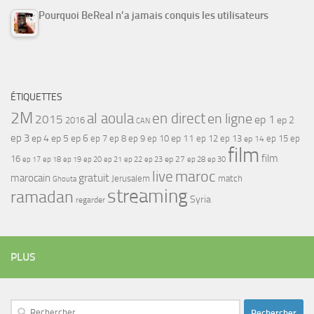
Pourquoi BeReal n’a jamais conquis les utilisateurs
ÉTIQUETTES
2M
al aoula
en direct
en ligne
2015
ep 1
ep 2
2016
CAN
ep 3
ep 4
ep 5
ep 6
ep 7
ep 11
ep 8
ep 9
ep 10
ep 12
ep 13
ep 15
ep
ep 14
film
film
16
ep 17
ep 21
ep 27
ep 18
ep 19
ep 20
ep 22
ep 23
ep 28
ep 30
maroc
live
gratuit
marocain
Jerusalem
match
Ghouta
streaming
ramadan
Syria
regarder
PLUS
Rechercher :