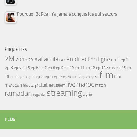
Pourquoi BeReal n’a jamais conquis les utilisateurs
ÉTIQUETTES
2M
al aoula
en direct
en ligne
2015
ep 1
ep 2
2016
CAN
ep 3
ep 4
ep 5
ep 6
ep 7
ep 11
ep 8
ep 9
ep 10
ep 12
ep 13
ep 15
ep
ep 14
film
film
16
ep 17
ep 21
ep 27
ep 18
ep 19
ep 20
ep 22
ep 23
ep 28
ep 30
maroc
live
gratuit
marocain
Jerusalem
match
Ghouta
streaming
ramadan
Syria
regarder
PLUS