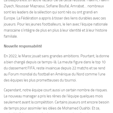
La diaspora est un autre facteur clé de cette réussite. Hakimi, Hakim
Ziyech, Noussair Mazraoui, Sofiane Boufal, Amrabat… nombreux
sont les leaders de la sélection qui sont nés ou ont grandi en
Europe. La Fédération a appris à tisser des liens durables avec ces
joueurs. Pour les jeunes footballeurs, le lien avec l’équipe nationale
marocaine s’intègre de plus en plus à leur identité et à leur histoire
familiale.
Nouvelle responsabilité
En 2022, le Maroc jouait sans grandes ambitions. Pourtant, la donne
a bien changé depuis ce temps-là. La meute figure dans le top 10
du classement FIFA, reste invaincue depuis 22 matchs et se rend
au Forum mondial du football en Amérique du Nord comme l’une
des équipes les plus prometteuses du tournoi.
Cependant, notre équipe court aussi un certain nombre de risques.
Le nouveau manager a pris les rênes de l’équipe quelques mois
seulement avant la compétition. Certains joueurs ont encore besoin
de temps pour assimiler les idées de Mohamed Ouahbi. Et ce,