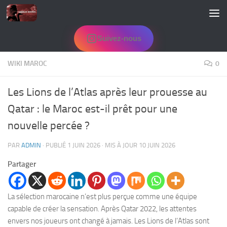
Skip to content
Suivez-nous
WIKI MAROC
0
Les Lions de l’Atlas après leur prouesse au
Qatar : le Maroc est-il prêt pour une
nouvelle percée ?
PAR
ADMIN
· PUBLIÉ
1 JUIN 2026
· MIS À JOUR
10 JUIN 2026
Partager
La sélection marocaine n’est plus perçue comme une équipe
capable de créer la sensation. Après Qatar 2022, les attentes
envers nos joueurs ont changé à jamais. Les Lions de l’Atlas sont