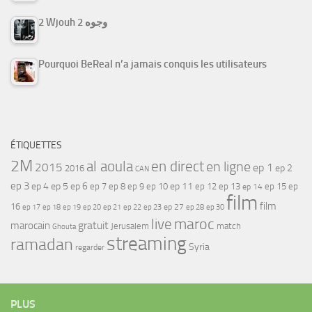
2 Wjouh 2 وجوه
Pourquoi BeReal n’a jamais conquis les utilisateurs
ÉTIQUETTES
2M
al aoula
en direct
en ligne
2015
ep 1
ep 2
2016
CAN
ep 3
ep 4
ep 5
ep 6
ep 7
ep 11
ep 8
ep 9
ep 10
ep 12
ep 13
ep 15
ep
ep 14
film
film
16
ep 17
ep 21
ep 27
ep 18
ep 19
ep 20
ep 22
ep 23
ep 28
ep 30
maroc
live
gratuit
marocain
Jerusalem
match
Ghouta
streaming
ramadan
Syria
regarder
PLUS