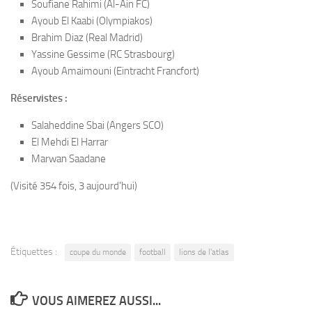
Soufiane Rahimi (Al-Ain FC)
Ayoub El Kaabi (Olympiakos)
Brahim Diaz (Real Madrid)
Yassine Gessime (RC Strasbourg)
Ayoub Amaimouni (Eintracht Francfort)
Réservistes :
Salaheddine Sbai (Angers SCO)
El Mehdi El Harrar
Marwan Saadane
(Visité 354 fois, 3 aujourd'hui)
Étiquettes :
coupe du monde
football
lions de l'atlas
VOUS AIMEREZ AUSSI...