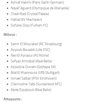
Achraf Hakimi (Paris Saint-Germain)
Nayef Aguerd (Olympique de Marseille)
Chadi Riad (Crystal Palace)
Halhal (KV Mechelen)
Sofiane Diop (Fulham FC)
Milieux :
Samir El Mourabet (RC Strasbourg)
Ayyoub Bouaddi (Lille OSC)
Neil El Aynaoui (AS Rome)
Sofyan Amrabat (Real Betis)
Azzedine Ounahi (Göztepe SK)
Bilal El Khannouss (VfB Stuttgart)
Ismael Saibari (PSV Eindhoven)
Chemsdine Talbi (Sunderland AFC)
Abde Ezzalzouli (Real Betis)
Attaquants :