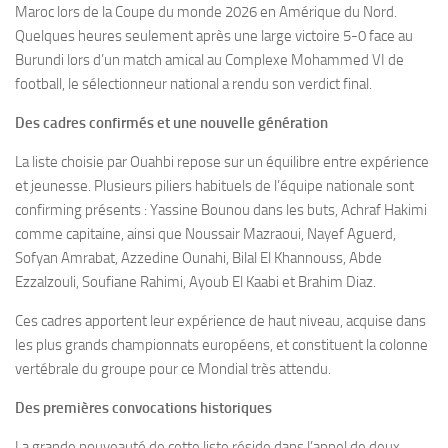
Maroc lors de la Coupe du monde 2026 en Amérique du Nord.
Quelques heures seulement après une large victoire 5-0 face au
Burundi lors d’un match amical au Complexe Mohammed VI de
football, le sélectionneur national a rendu son verdict final.
Des cadres confirmés et une nouvelle génération
La liste choisie par Ouahbi repose sur un équilibre entre expérience
et jeunesse. Plusieurs piliers habituels de l’équipe nationale sont
confirming présents : Yassine Bounou dans les buts, Achraf Hakimi
comme capitaine, ainsi que Noussair Mazraoui, Nayef Aguerd,
Sofyan Amrabat, Azzedine Ounahi, Bilal El Khannouss, Abde
Ezzalzouli, Soufiane Rahimi, Ayoub El Kaabi et Brahim Diaz.
Ces cadres apportent leur expérience de haut niveau, acquise dans
les plus grands championnats européens, et constituent la colonne
vertébrale du groupe pour ce Mondial très attendu.
Des premières convocations historiques
La grande nouveauté de cette liste réside dans l’appel de deux