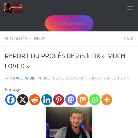
Skip to content
Suivez-nous
ACTUALITÉS ET INFOS
0
REPORT DU PROCÈS DE Zin li FIK « MUCH
LOVED »
PAR
NABIL NABIL
· PUBLIÉ
16 JUILLET 2015
· MIS À JOUR
16 JUILLET 2015
Partager