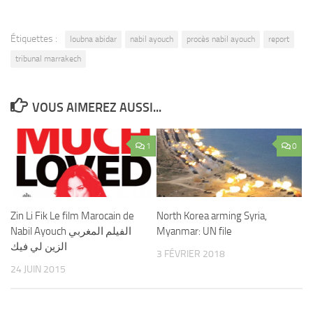
Étiquettes :
loubna abidar
nabil ayouch
procès nabil ayouch
report
tribunal marrakech
VOUS AIMEREZ AUSSI...
1
0
Zin Li Fik Le film Marocain de
North Korea arming Syria,
Nabil Ayouch الفيلم المغربي
Myanmar: UN file
الزين لي فيك
3 FÉVRIER 2018
24 JUIN 2015