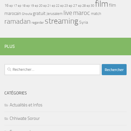
film
film
16
ep 17
ep 21
ep 27
ep 18
ep 19
ep 20
ep 22
ep 23
ep 28
ep 30
maroc
live
gratuit
marocain
Jerusalem
match
Ghouta
streaming
ramadan
Syria
regarder
PLUS
Rechercher :
CATÉGORIES
Actualités et Infos
Chhiwate Sorour