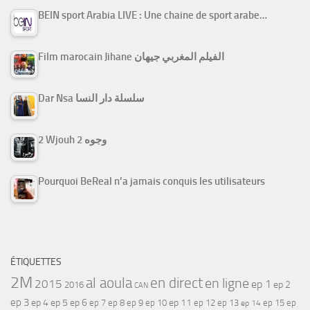
BEIN sport Arabia LIVE : Une chaine de sport arabe…
Film marocain Jihane الفيلم المغربي جيهان
Dar Nsa سلسلة دار النسا
2 Wjouh 2 وجوه
Pourquoi BeReal n’a jamais conquis les utilisateurs
ÉTIQUETTES
2M
al aoula
en direct
en ligne
2015
ep 1
ep 2
2016
CAN
ep 3
ep 4
ep 5
ep 6
ep 7
ep 11
ep 8
ep 9
ep 10
ep 12
ep 13
ep 15
ep
ep 14