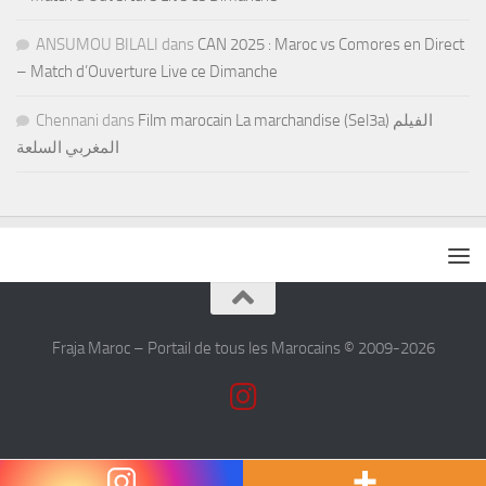
ANSUMOU BILALI
dans
CAN 2025 : Maroc vs Comores en Direct
– Match d’Ouverture Live ce Dimanche
Chennani
dans
Film marocain La marchandise (Sel3a) الفيلم
المغربي السلعة
Fraja Maroc – Portail de tous les Marocains © 2009-2026