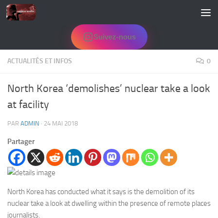
Skip to content
Suivez-nous
ACTUALITÉS ET INFOS
0
North Korea ‘demolishes’ nuclear take a look
at facility
PAR
ADMIN
·
24 MAI 2018
Partager
North Korea has conducted what it says is the demolition of its
nuclear take a look at dwelling within the presence of remote places
journalists.