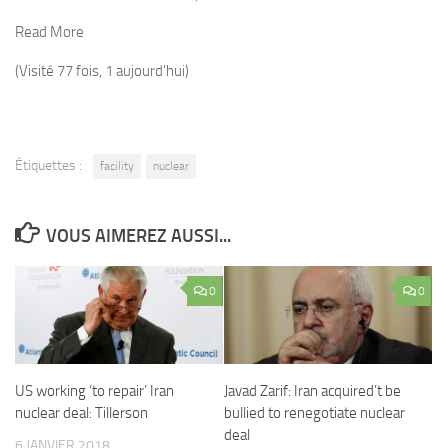
Read More
(Visité 77 fois, 1 aujourd'hui)
Étiquettes :
facility
nuclear
VOUS AIMEREZ AUSSI...
0
0
US working ‘to repair’ Iran
Javad Zarif: Iran acquired’t be
nuclear deal: Tillerson
bullied to renegotiate nuclear
deal
6 JANVIER 2018