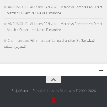
ANSUMOU BILALI
dans
CAN 2025 : Maroc vs Comores en Direct
– Match d’Ouverture Live ce Dimanche
ANSUMOU BILALI
dans
CAN 2025 : Maroc vs Comores en Direct
– Match d’Ouverture Live ce Dimanche
Chennani
dans
Film marocain La marchandise (Sel3a) الفيلم
المغربي السلعة
Fraja Maroc – Portail de tous les Marocains © 2009-2026