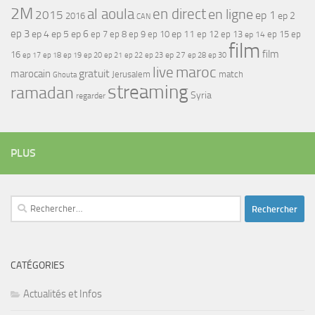
2M
al aoula
en direct
en ligne
2015
ep 1
ep 2
2016
CAN
ep 3
ep 4
ep 5
ep 6
ep 7
ep 11
ep 8
ep 9
ep 10
ep 12
ep 13
ep 15
ep
ep 14
film
film
16
ep 17
ep 21
ep 27
ep 18
ep 19
ep 20
ep 22
ep 23
ep 28
ep 30
maroc
live
gratuit
marocain
Jerusalem
match
Ghouta
streaming
ramadan
Syria
regarder
PLUS
Rechercher :
CATÉGORIES
Actualités et Infos