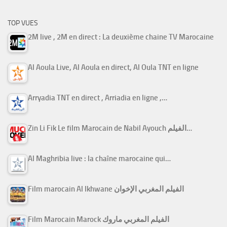
TOP VUES
2M live , 2M en direct : La deuxième chaine TV Marocaine
Al Aoula Live, Al Aoula en direct, Al Oula TNT en ligne
Arryadia TNT en direct , Arriadia en ligne ,…
Zin Li Fik Le film Marocain de Nabil Ayouch الفيلم…
Al Maghribia live : la chaîne marocaine qui…
Film marocain Al Ikhwane الفيلم المغربي الإخوان
Film Marocain Marock الفيلم المغربي ماروك