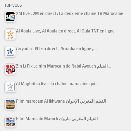
TOP VUES
2M live , 2M en direct : La deuxième chaine TV Marocaine
Al Aoula Live, Al Aoula en direct, Al Oula TNT en ligne
Arryadia TNT en direct , Arriadia en ligne ,…
Zin Li Fik Le film Marocain de Nabil Ayouch الفيلم…
Al Maghribia live : la chaîne marocaine qui…
Film marocain Al Ikhwane الفيلم المغربي الإخوان
Film Marocain Marock الفيلم المغربي ماروك