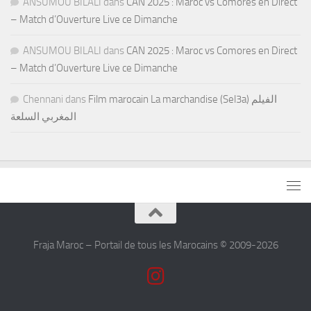
ANSUMOU BILALI
dans
CAN 2025 : Maroc vs Comores en Direct
– Match d’Ouverture Live ce Dimanche
ANSUMOU BILALI
dans
CAN 2025 : Maroc vs Comores en Direct
– Match d’Ouverture Live ce Dimanche
Chennani
dans
Film marocain La marchandise (Sel3a) الفيلم
المغربي السلعة
Fraja Maroc – Portail de tous les Marocains © 2009-2026