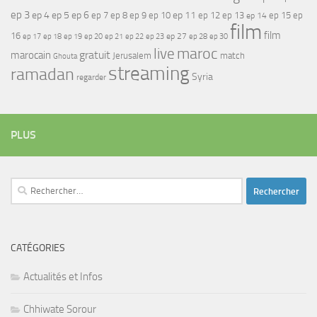
ep 3
ep 4
ep 5
ep 6
ep 7
ep 11
ep 8
ep 9
ep 10
ep 12
ep 13
ep 15
ep
ep 14
film
film
16
ep 17
ep 21
ep 27
ep 18
ep 19
ep 20
ep 22
ep 23
ep 28
ep 30
maroc
live
gratuit
marocain
Jerusalem
match
Ghouta
streaming
ramadan
Syria
regarder
PLUS
Rechercher :
CATÉGORIES
Actualités et Infos
Chhiwate Sorour