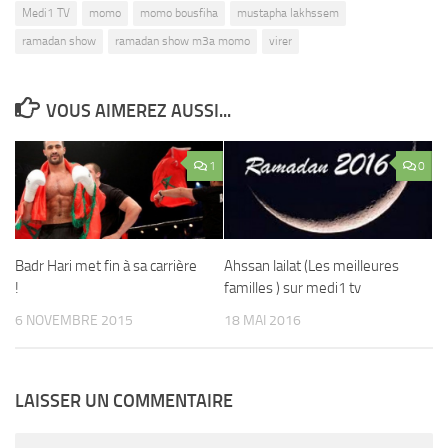
Medi1 TV
momo
momo bousfiha
mustapha lakhssem
ramadan show
ramadan show m3a momo
virer
VOUS AIMEREZ AUSSI...
1
0
Badr Hari met fin à sa carrière
Ahssan lailat (Les meilleures
!
familles ) sur medi1 tv
6 NOVEMBRE 2015
18 MAI 2016
LAISSER UN COMMENTAIRE