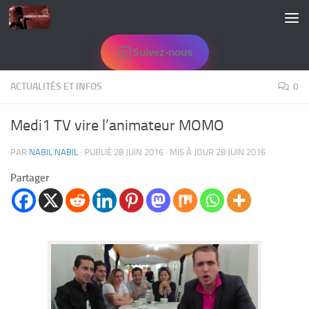
Skip to content
Suivez-nous
ACTUALITÉS ET INFOS
0
Medi1 TV vire l’animateur MOMO
PAR
NABIL NABIL
· PUBLIÉ
28 JUIN 2016
· MIS À JOUR
28 JUIN 2016
Partager