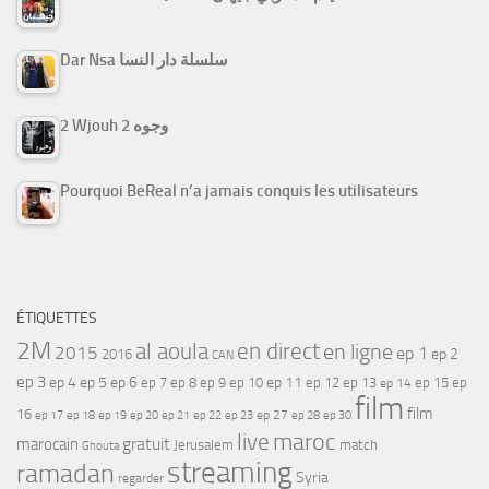
Dar Nsa سلسلة دار النسا
2 Wjouh 2 وجوه
Pourquoi BeReal n’a jamais conquis les utilisateurs
ÉTIQUETTES
2M
al aoula
en direct
en ligne
2015
ep 1
ep 2
2016
CAN
ep 3
ep 4
ep 5
ep 6
ep 7
ep 11
ep 8
ep 9
ep 10
ep 12
ep 13
ep 15
ep
ep 14
film
film
16
ep 17
ep 21
ep 27
ep 18
ep 19
ep 20
ep 22
ep 23
ep 28
ep 30
maroc
live
gratuit
marocain
Jerusalem
match
Ghouta
streaming
ramadan
Syria
regarder