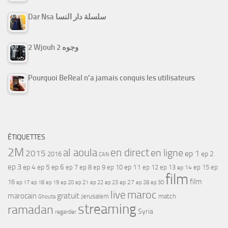
Dar Nsa سلسلة دار النسا
2 Wjouh 2 وجوه
Pourquoi BeReal n’a jamais conquis les utilisateurs
ÉTIQUETTES
2M
al aoula
en direct
en ligne
2015
ep 1
ep 2
2016
CAN
ep 3
ep 4
ep 5
ep 6
ep 7
ep 11
ep 8
ep 9
ep 10
ep 12
ep 13
ep 15
ep
ep 14
film
film
16
ep 17
ep 21
ep 27
ep 18
ep 19
ep 20
ep 22
ep 23
ep 28
ep 30
maroc
live
gratuit
marocain
Jerusalem
match
Ghouta
streaming
ramadan
Syria
regarder