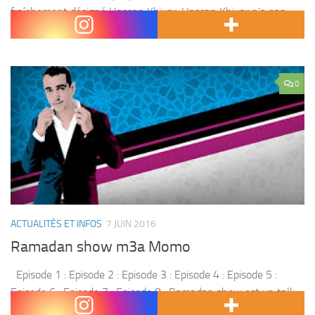
fraîchement désigné Hassan Khiyar. Hassan Khiyar n’a pas
perdu du temps. Quelques heures à peine après...
0
ACTUALITÉS ET INFOS
7 JUIN 2016
Ramadan show m3a Momo
Episode 1 : Episode 2 : Episode 3 : Episode 4 : Episode 5 :
Episode 6 : Episode 7 : Episode 8 : Ramadan show est un talk
show live , présenté...