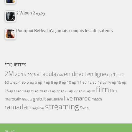
2 Wjouh 2 وجوه
Pourquoi BeReal n’a jamais conquis les utilisateurs
ÉTIQUETTES
2M
al aoula
en direct
en ligne
2015
ep 1
ep 2
2016
CAN
ep 3
ep 4
ep 5
ep 6
ep 7
ep 11
ep 8
ep 9
ep 10
ep 12
ep 13
ep 15
ep
ep 14
film
film
16
ep 17
ep 21
ep 27
ep 18
ep 19
ep 20
ep 22
ep 23
ep 28
ep 30
maroc
live
gratuit
marocain
Jerusalem
match
Ghouta
streaming
ramadan
Syria
regarder