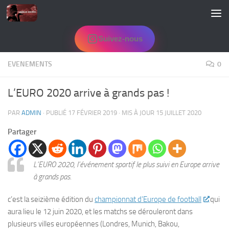
Skip to content
Suivez-nous
EVENEMENTS
0
L’EURO 2020 arrive à grands pas !
PAR
ADMIN
· PUBLIÉ
17 FÉVRIER 2019
· MIS À JOUR
15 JUILLET 2020
Partager
L’EURO 2020, l’événement sportif le plus suivi en Europe arrive
à grands pas.
c’est la seizième édition du
championnat d’Europe de football
qui
aura lieu le 12 juin 2020, et les matchs se dérouleront dans
plusieurs villes européennes (Londres, Munich, Bakou,