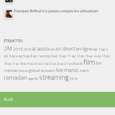
Pourquoi BeReal n’a jamais conquis les utilisateurs
ÉTIQUETTES
2M
al aoula
en direct
en ligne
2015
ep 1
ep 2
2016
CAN
ep 3
ep 4
ep 5
ep 6
ep 7
ep 11
ep 8
ep 9
ep 10
ep 12
ep 13
ep 15
ep
ep 14
film
film
16
ep 17
ep 21
ep 27
ep 18
ep 19
ep 20
ep 22
ep 23
ep 28
ep 30
maroc
live
gratuit
marocain
Jerusalem
match
Ghouta
streaming
ramadan
Syria
regarder
PLUS