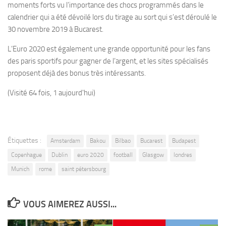
moments forts vu l’importance des chocs programmés dans le
calendrier qui a été dévoilé lors du tirage au sort qui s’est déroulé le
30 novembre 2019 à Bucarest.
L’Euro 2020 est également une grande opportunité pour les fans
des paris sportifs pour gagner de l’argent, et les sites spécialisés
proposent déjà des bonus très intéressants.
(Visité 64 fois, 1 aujourd'hui)
Étiquettes :
Amsterdam
Bakou
Bilbao
Bucarest
Budapest
Copenhague
Dublin
euro 2020
football
Glasgow
londres
Munich
rome
saint pétersbourg
VOUS AIMEREZ AUSSI...