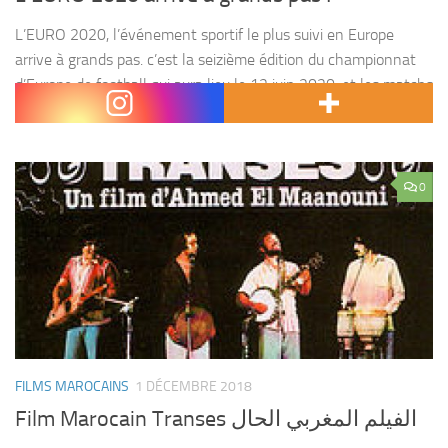
L’EURO 2020, l’événement sportif le plus suivi en Europe
arrive à grands pas. c’est la seizième édition du championnat
d’Europe de football qui aura lieu le 12 juin 2020, et les matchs
se dérouleront...
0
FILMS MAROCAINS
1 DÉCEMBRE 2018
Film Marocain Transes الفيلم المغربي الحال