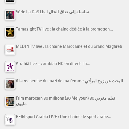
Série Ila Da9 Lhal سلسلة إلى ضاق الحال
Tamazight TV live : la chaîne dédiée à la promotion…
MEDI 1 TV live : la chaîne Marocaine et du Grand Maghreb
Arrabiâ live – Arrabiaa HD en direct : la…
A la recherche du mari de ma femme البحث عن زوج امرأتي
Film marocain 30 millions (30 Melyoun) فيلم مغربي 30
مليون
BEIN sport Arabia LIVE : Une chaine de sport arabe…