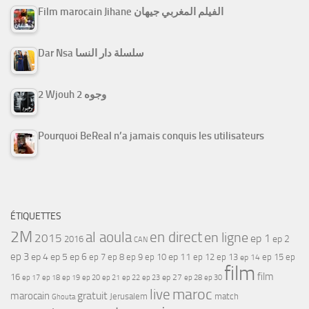
Film marocain Jihane الفيلم المغربي جيهان
Dar Nsa سلسلة دار النسا
2 Wjouh 2 وجوه
Pourquoi BeReal n’a jamais conquis les utilisateurs
ÉTIQUETTES
2M
al aoula
en direct
en ligne
2015
ep 1
ep 2
2016
CAN
ep 3
ep 4
ep 5
ep 6
ep 7
ep 11
ep 8
ep 9
ep 10
ep 12
ep 13
ep 15
ep
ep 14
film
film
16
ep 17
ep 21
ep 27
ep 18
ep 19
ep 20
ep 22
ep 23
ep 28
ep 30
maroc
live
gratuit
marocain
Jerusalem
match
Ghouta