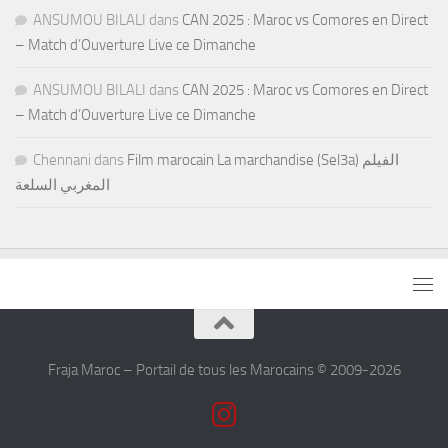
ANSUMOU BILALI
dans
CAN 2025 : Maroc vs Comores en Direct
– Match d’Ouverture Live ce Dimanche
ANSUMOU BILALI
dans
CAN 2025 : Maroc vs Comores en Direct
– Match d’Ouverture Live ce Dimanche
Chennani
dans
Film marocain La marchandise (Sel3a) الفيلم
المغربي السلعة
Fraja Maroc – Portail de tous les Marocains © 2009-2026