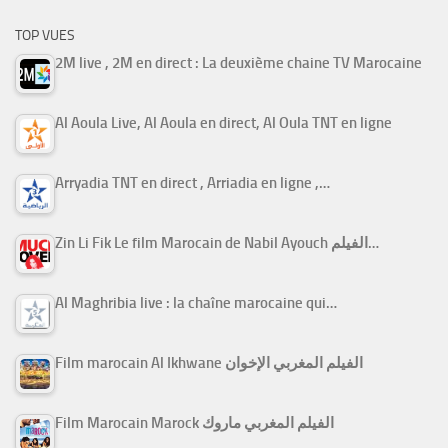
TOP VUES
2M live , 2M en direct : La deuxième chaine TV Marocaine
Al Aoula Live, Al Aoula en direct, Al Oula TNT en ligne
Arryadia TNT en direct , Arriadia en ligne ,…
Zin Li Fik Le film Marocain de Nabil Ayouch الفيلم…
Al Maghribia live : la chaîne marocaine qui…
Film marocain Al Ikhwane الفيلم المغربي الإخوان
Film Marocain Marock الفيلم المغربي ماروك