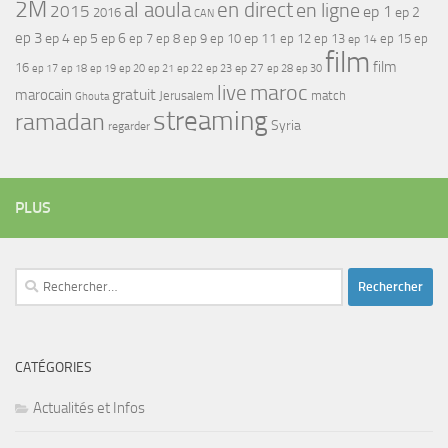
2M
al aoula
en direct
en ligne
2015
ep 1
ep 2
2016
CAN
ep 3
ep 4
ep 5
ep 6
ep 7
ep 11
ep 8
ep 9
ep 10
ep 12
ep 13
ep 15
ep
ep 14
film
film
16
ep 17
ep 21
ep 27
ep 18
ep 19
ep 20
ep 22
ep 23
ep 28
ep 30
maroc
live
gratuit
marocain
Jerusalem
match
Ghouta
streaming
ramadan
Syria
regarder
PLUS
Rechercher :
CATÉGORIES
Actualités et Infos