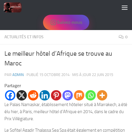
Skip to content
Suivez-nous
ACTUALITÉS ET INFOS
0
Le meilleur hôtel d’Afrique se trouve au
Maroc
PAR
ADMIN
· PUBLIÉ
15 OCTOBRE 2014
· MIS À JOUR
22 JUIN 2015
Partager
Le Palais Namaskar, établissement hôtelier situé à Marrakech, a été
élu hier, à Paris, meilleur hôtel d’Afrique en 2014, dans le cadre du
Prix Villégiature.
Le Sofitel Agadir Thalassa Sea Spa était également en compétition