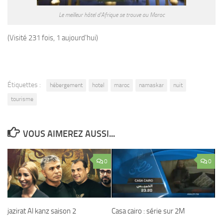
Le meilleur hôtel d’Afrique se trouve au Maroc
(Visité 231 fois, 1 aujourd'hui)
Étiquettes :
hébergement
hotel
maroc
namaskar
nuit
tourisme
VOUS AIMEREZ AUSSI...
0
0
jazirat Al kanz saison 2
Casa cairo : série sur 2M