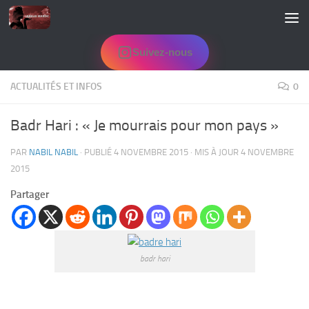
Skip to content
Suivez-nous
ACTUALITÉS ET INFOS
0
Badr Hari : « Je mourrais pour mon pays »
PAR
NABIL NABIL
· PUBLIÉ
4 NOVEMBRE 2015
· MIS À JOUR
4 NOVEMBRE
2015
Partager
badr hari