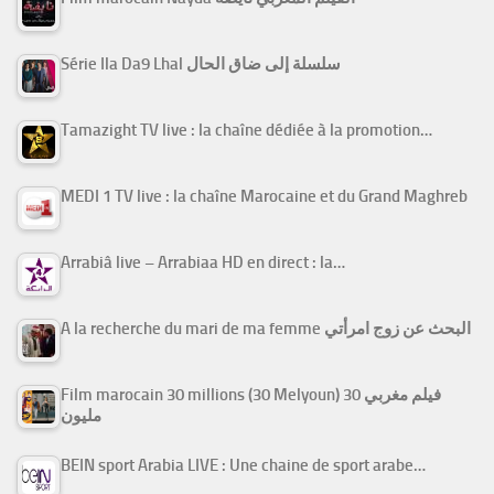
Série Ila Da9 Lhal سلسلة إلى ضاق الحال
Tamazight TV live : la chaîne dédiée à la promotion…
MEDI 1 TV live : la chaîne Marocaine et du Grand Maghreb
Arrabiâ live – Arrabiaa HD en direct : la…
A la recherche du mari de ma femme البحث عن زوج امرأتي
Film marocain 30 millions (30 Melyoun) فيلم مغربي 30
مليون
BEIN sport Arabia LIVE : Une chaine de sport arabe…