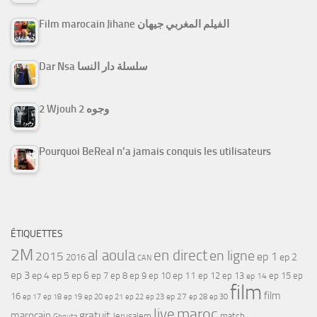
Film marocain Jihane الفيلم المغربي جيهان
Dar Nsa سلسلة دار النسا
2 Wjouh 2 وجوه
Pourquoi BeReal n’a jamais conquis les utilisateurs
ÉTIQUETTES
2M
al aoula
en direct
en ligne
2015
ep 1
ep 2
2016
CAN
ep 3
ep 4
ep 5
ep 6
ep 7
ep 11
ep 8
ep 9
ep 10
ep 12
ep 13
ep 15
ep
ep 14
film
film
16
ep 17
ep 21
ep 27
ep 18
ep 19
ep 20
ep 22
ep 23
ep 28
ep 30
maroc
live
gratuit
marocain
Jerusalem
match
Ghouta