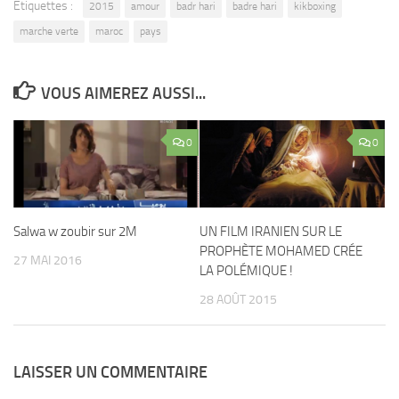
Étiquettes :
2015
amour
badr hari
badre hari
kikboxing
marche verte
maroc
pays
VOUS AIMEREZ AUSSI...
0
0
Salwa w zoubir sur 2M
UN FILM IRANIEN SUR LE
PROPHÈTE MOHAMED CRÉE
27 MAI 2016
LA POLÉMIQUE !
28 AOÛT 2015
LAISSER UN COMMENTAIRE