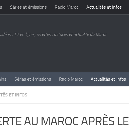
s
Séries et émissions
Radio Maroc
Actualités et Infos
vidéos , TV en ligne , recettes , astuces et actualité du Maroc
ains
Séries et émissions
Radio Maroc
Actualités et Infos
TÉS ET INFOS
ERTE AU MAROC APRÈS LE