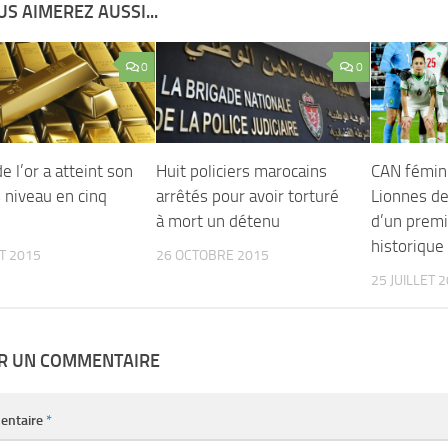
S AIMEREZ AUSSI...
0
0
de l’or a atteint son
Huit policiers marocains
CAN fémini
 niveau en cinq
arrêtés pour avoir torturé
Lionnes de
à mort un détenu
d’un premi
historique
ET 2015
26 OCTOBRE 2015
25 JUILLET 
ER UN COMMENTAIRE
entaire
*