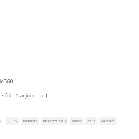
:le360
57 fois, 1 aujourd'hui)
 :
2015
attentats
attentats paris
maroc
paris
vendredi