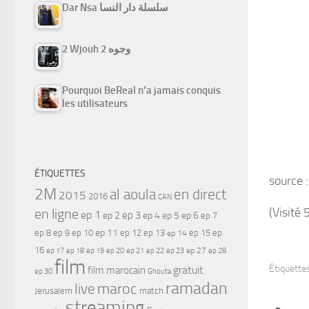
Dar Nsa سلسلة دار النسا
2 Wjouh 2 وجوه
Pourquoi BeReal n’a jamais conquis
les utilisateurs
ÉTIQUETTES
source 
2M
al aoula
en direct
2015
2016
CAN
(Visité 
en ligne
ep 1
ep 3
ep 2
ep 4
ep 5
ep 6
ep 7
ep 11
ep 8
ep 9
ep 10
ep 12
ep 13
ep 15
ep
ep 14
16
ep 17
ep 21
ep 27
ep 18
ep 19
ep 20
ep 22
ep 23
ep 28
film
Étiquettes
gratuit
film marocain
ep 30
Ghouta
ramadan
maroc
live
Jerusalem
match
streaming