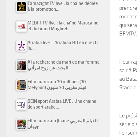
Tamazight TV live : la chaîne dédiée
prendre 
à la promotion…
menace t
MEDI 1 TV live : la chaîne Marocaine
qui ser
et du Grand Maghreb
BFMTV.
Arrabiâ live – Arrabiaa HD en direct :
la…
Pour ra
A la recherche du mari de ma femme
البحث عن زوج امرأتي
soir à P
au Bata
Film marocain 30 millions (30
Stade d
Melyoun) فيلم مغربي 30 مليون
BEIN sport Arabia LIVE : Une chaine
de sport arabe…
Le prési
Film marocain Jihane الفيلم المغربي
série d
جيهان
l’ensemb