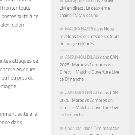
jalal agouzoul
dans
2M live ,
ffronter toute
2M en direct : La deuxième
chaine TV Marocaine
 postes suite à ce
ale», selon
MALIKA NASRI
dans
Nous
révélons les secrets de six tours
de magie célèbres
ANSUMOU BILALI
dans
CAN
entes attaques ce
2025 : Maroc vs Comores en
t encore en cours
Direct – Match d’Ouverture Live
eu lieu près du
ce Dimanche
lemagne.
ANSUMOU BILALI
dans
CAN
2025 : Maroc vs Comores en
Direct – Match d’Ouverture Live
primant suite à la
ce Dimanche
gence dans
Chennani
dans
Film marocain