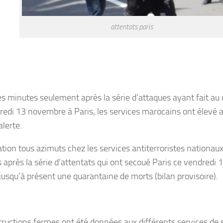
attentats paris
s minutes seulement après la série d’attaques ayant fait au
redi 13 novembre à Paris, les services marocains ont élevé 
alerte.
ation tous azimuts chez les services antiterroristes nationau
 après la série d’attentats qui ont secoué Paris ce vendredi
 jusqu’à présent une quarantaine de morts (bilan provisoire).
tructions fermes ont été données aux différents services de s