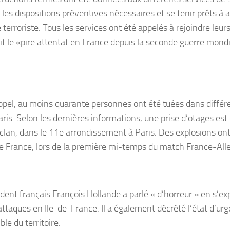
les dispositions préventives nécessaires et se tenir prêts à a
erroriste. Tous les services ont été appelés à rejoindre leurs
ait le «pire attentat en France depuis la seconde guerre mondi
ppel, au moins quarante personnes ont été tuées dans différ
aris. Selon les dernières informations, une prise d’otages es
clan, dans le 11e arrondissement à Paris. Des explosions ont 
e France, lors de la première mi-temps du match France-Al
dent français François Hollande a parlé « d’horreur » en s’ex
’attaques en Ile-de-France. Il a également décrété l’état d’ur
le du territoire.