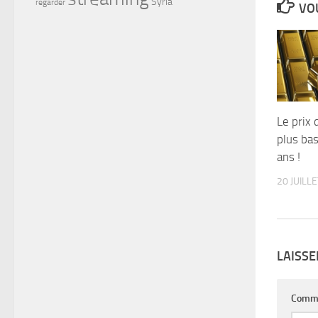
Syria
regarder
VOU
Le prix 
plus bas
ans !
20 JUILL
LAISS
Comm