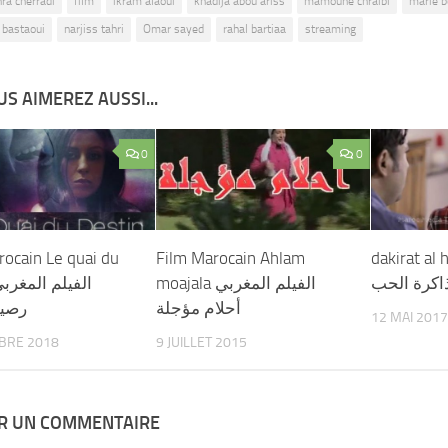
ra cherradi
film
ikram alaoui
khadija abou ariss
mamoune chraibi
marie b
bastaoui
narjiss tahri
Omar sayed
rahal bartiaa
streaming
S AIMEREZ AUSSI...
0
0
rocain Le quai du
Film Marocain Ahlam
dakirat al 
ذاكرة الحب
moajala الفيلم المغربي
أحلام مؤجلة
رصيف
12 MAI 2017
BRE 2018
9 JUILLET 2015
ER UN COMMENTAIRE