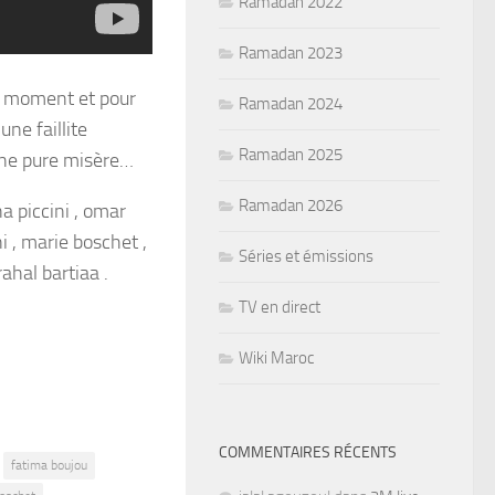
Ramadan 2022
Ramadan 2023
ut moment et pour
Ramadan 2024
une faillite
Ramadan 2025
une pure misère…
Ramadan 2026
a piccini , omar
i , marie boschet ,
Séries et émissions
ahal bartiaa .
TV en direct
Wiki Maroc
COMMENTAIRES RÉCENTS
fatima boujou