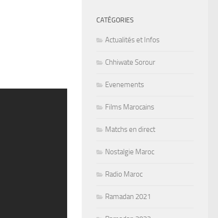
CATÉGORIES
Actualités et Infos
Chhiwate Sorour
Evenements
Films Marocains
Matchs en direct
Nostalgie Maroc
Radio Maroc
Ramadan 2021