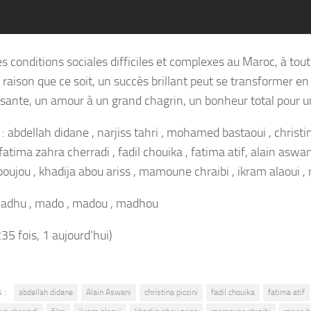
s conditions sociales difficiles et complexes au Maroc, à to
raison que ce soit, un succès brillant peut se transformer en 
ssante, un amour à un grand chagrin, un bonheur total pour 
: abdellah didane , narjiss tahri , mohamed bastaoui , christin
fatima zahra cherradi , fadil chouika , fatima atif, alain aswan
oujou , khadija abou ariss , mamoune chraibi , ikram alaoui , r
Madhu , mado , madou , madhou
235 fois, 1 aujourd'hui)
 :
abdellah didane
Alain Aswani
christina piccini
fadil chouika
fatima atif