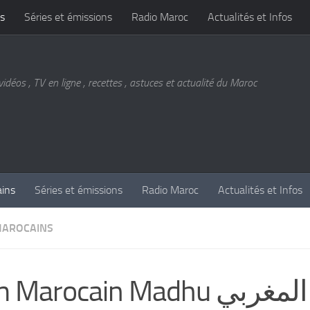
s
Séries et émissions
Radio Maroc
Actualités et Infos
vidéos , TV en ligne , recettes , astuces et actualité du Maroc
ains
Séries et émissions
Radio Maroc
Actualités et Infos
MAROCAINS
Marocain Madhu الفيلم المغربي