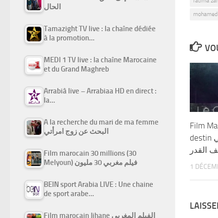
fatima zah
الحال
mohamed 
Tamazight TV live : la chaîne dédiée
à la promotion…
VOU
MEDI 1 TV live : la chaîne Marocaine
et du Grand Maghreb
Arrabiâ live – Arrabiaa HD en direct :
la…
A la recherche du mari de ma femme
Film Ma
البحث عن زوج امرأتي
destin الفيلم المغربي
 القدر
Film marocain 30 millions (30
Melyoun) فيلم مغربي 30 مليون
1 DÉCEM
BEIN sport Arabia LIVE : Une chaine
de sport arabe…
LAISS
Film marocain Jihane الفيلم المغربي