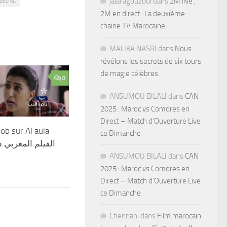
jalal agouzoul
dans
2M live ,
oschet
2M en direct : La deuxième
chaine TV Marocaine
MALIKA NASRI
dans
Nous
révélons les secrets de six tours
de magie célèbres
0
ANSUMOU BILALI
dans
CAN
2025 : Maroc vs Comores en
Direct – Match d’Ouverture Live
hob sur Al aula
ce Dimanche
الفيلم المغربي 
ANSUMOU BILALI
dans
CAN
2025 : Maroc vs Comores en
Direct – Match d’Ouverture Live
ce Dimanche
Chennani
dans
Film marocain