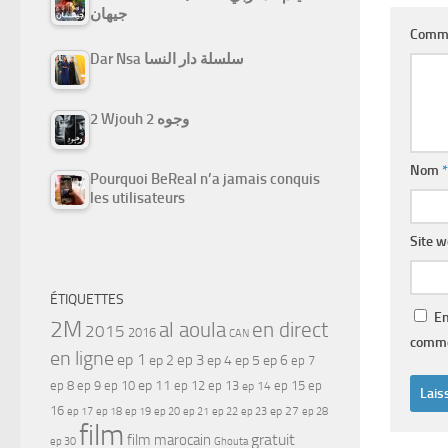
جيهان
Comm
Dar Nsa سلسلة دار النسا
2 Wjouh 2 وجوه
Nom
*
Pourquoi BeReal n’a jamais conquis
les utilisateurs
Site 
ÉTIQUETTES
En
2M
al aoula
en direct
2015
2016
CAN
comme
en ligne
ep 1
ep 3
ep 2
ep 4
ep 5
ep 6
ep 7
ep 11
ep 8
ep 9
ep 10
ep 12
ep 13
ep 15
ep
ep 14
16
ep 17
ep 21
ep 27
ep 18
ep 19
ep 20
ep 22
ep 23
ep 28
film
gratuit
film marocain
ep 30
Ghouta