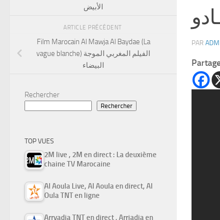
الأبيض
ادو
ARTICLE PRÉCÉDENT
Film Marocain Al Mawja Al Baydae (La
PAR
ADM
vague blanche) الفيلم المغربي الموجة
Partag
البيضاء
Rechercher
Rechercher
TOP VUES
2M live , 2M en direct : La deuxième
chaine TV Marocaine
Al Aoula Live, Al Aoula en direct, Al
Oula TNT en ligne
Arryadia TNT en direct , Arriadia en