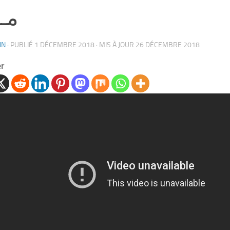
مــ
IN
· PUBLIÉ
1 DÉCEMBRE 2018
· MIS À JOUR
26 DÉCEMBRE 2018
er