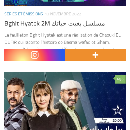
SÉRIES ET ÉMISSIONS
13 NOVEMBRE 2022
Bghit Hyatek 2M مسلسل بغيت حياتك
Le feuilleton Bghit Hyatek est une réalisation de Chaouki EL
OUFIR qui raconte l’histoire de Basma wafae et Siham,
chacune d’elle mène une vie différente, avec le seul point
commun qui est de faire...
0