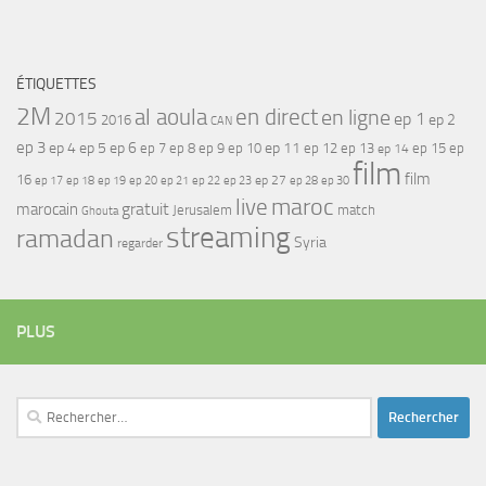
ÉTIQUETTES
2M
al aoula
en direct
en ligne
2015
ep 1
ep 2
2016
CAN
ep 3
ep 4
ep 5
ep 6
ep 7
ep 11
ep 8
ep 9
ep 10
ep 12
ep 13
ep 15
ep
ep 14
film
film
16
ep 17
ep 21
ep 27
ep 18
ep 19
ep 20
ep 22
ep 23
ep 28
ep 30
maroc
live
gratuit
marocain
Jerusalem
match
Ghouta
streaming
ramadan
Syria
regarder
PLUS
Rechercher :