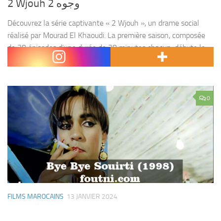
2 Wjouh 2 وجوه
Découvrez la série captivante « 2 Wjouh », un drame social
réalisé par Mourad El Khaoudi. La première saison, composée
de 30 épisodes d’une durée de 30 minutes chacun, débute le
12 mars 2024 et sera...
0
FILMS MAROCAINS
13 JANVIER 2024