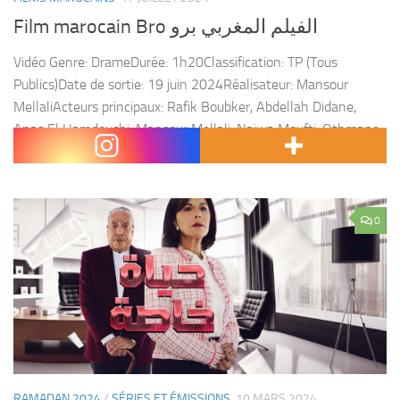
Film marocain Bro الفيلم المغربي برو
Vidéo Genre: DrameDurée: 1h20Classification: TP (Tous
Publics)Date de sortie: 19 juin 2024Réalisateur: Mansour
MellaliActeurs principaux: Rafik Boubker, Abdellah Didane,
Anas El Hamdouchi, Mansour Mellali, Najwa Moufti, Othmane
Berhout, Abdellatif Chaouqi, Zakaria Atifi Synopsis Dans...
0
RAMADAN 2024
/
SÉRIES ET ÉMISSIONS
10 MARS 2024