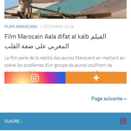
FILMS MAROCAINS
1 DÉCEMBRE 2018
Film Marocain Aala difat al kalb الفيلم
المغربي على ضفة القلب
Le film parle de la réalité des jeunes Marocains en mettant en
scène les problèmes d’un groupe de jeunes souffrant de
plusieurs problèmes sociaux, psychologiques et financiers.
L’histoire raconte le sort des quatres filles...
Page suivante »
SUIVRE :