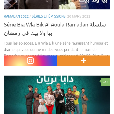
RAMADAN 2022
/
SÉRIES ET ÉMISSIONS
26 MARS 2022
Série Bia Wla Bik Al Aoula Ramadan سلسلة
بيا ولا بيك في رمضان
Tous les épisodes: Bia Wla Bik une série réunissant humour et
drame qui vous donne rendez-vous pendant le mois de
Ramadan avec une fréquence quotidienne à 20h00. Biya Oula
Bik compte la participation de...
1