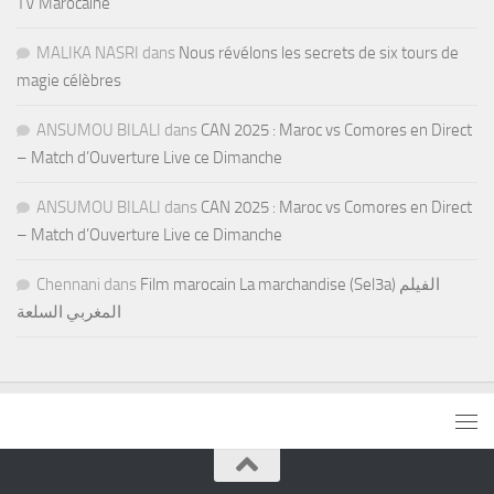
TV Marocaine
MALIKA NASRI
dans
Nous révélons les secrets de six tours de
magie célèbres
ANSUMOU BILALI
dans
CAN 2025 : Maroc vs Comores en Direct
– Match d’Ouverture Live ce Dimanche
ANSUMOU BILALI
dans
CAN 2025 : Maroc vs Comores en Direct
– Match d’Ouverture Live ce Dimanche
Chennani
dans
Film marocain La marchandise (Sel3a) الفيلم
المغربي السلعة