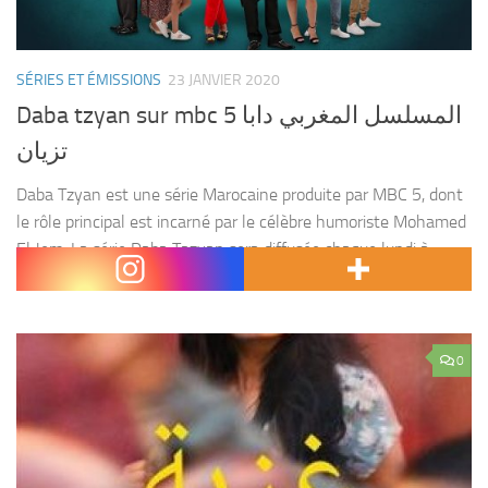
SÉRIES ET ÉMISSIONS
23 JANVIER 2020
Daba tzyan sur mbc 5 المسلسل المغربي دابا
تزيان
Daba Tzyan est une série Marocaine produite par MBC 5, dont
le rôle principal est incarné par le célèbre humoriste Mohamed
El Jem. La série Daba Tazyan sera diffusée chaque lundi à
19h00 sur...
0