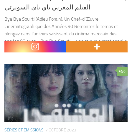
الفيلم المغربي باي باي السويرتي
Bye Bye Souirti (Adieu Forain): Un Chef-d’Œuvre
Cinématographique des Années 90 Remontez le temps et
plongez dans l’univers saisissant du cinéma marocain des
années 90 avec « Bye Bye Souirti », une œuvre exceptionnelle
du réalisateur...
0
SÉRIES ET ÉMISSIONS
7 OCTOBRE 2023