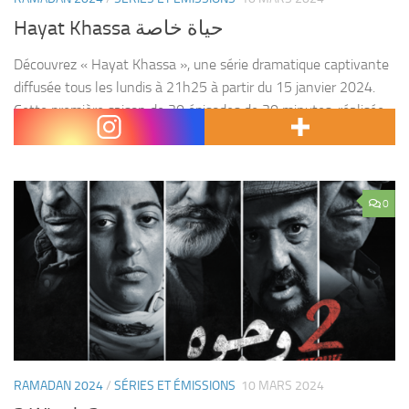
Hayat Khassa حياة خاصة
Découvrez « Hayat Khassa », une série dramatique captivante
diffusée tous les lundis à 21h25 à partir du 15 janvier 2024.
Cette première saison de 30 épisodes de 30 minutes, réalisée
par Mourad El Khaoudi, met...
0
RAMADAN 2024
/
SÉRIES ET ÉMISSIONS
10 MARS 2024