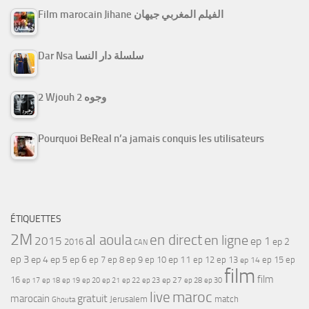
Film marocain Jihane الفيلم المغربي جيهان
Dar Nsa سلسلة دار النسا
2 Wjouh 2 وجوه
Pourquoi BeReal n’a jamais conquis les utilisateurs
ÉTIQUETTES
2M
al aoula
en direct
en ligne
2015
ep 1
ep 2
2016
CAN
ep 3
ep 4
ep 5
ep 6
ep 7
ep 11
ep 8
ep 9
ep 10
ep 12
ep 13
ep 15
ep
ep 14
film
film
16
ep 17
ep 21
ep 27
ep 18
ep 19
ep 20
ep 22
ep 23
ep 28
ep 30
maroc
live
gratuit
marocain
Jerusalem
match
Ghouta