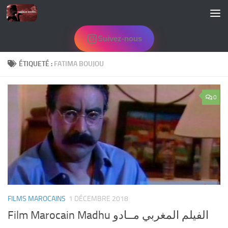
Skip to content
Suivez-nous
ÉTIQUETÉ :
FATIMA BOUJOU
0
FILMS MAROCAINS
1 DÉCEMBRE 2018
Film Marocain Madhu الفيلم المغربي مــادو