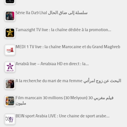
Série Ila Da9 Lhal سلسلة إلى ضاق الحال
Tamazight TV live : la chaîne dédiée à la promotion…
MEDI 1 TV live : la chaîne Marocaine et du Grand Maghreb
Arrabiâ live – Arrabiaa HD en direct : la…
A la recherche du mari de ma femme البحث عن زوج امرأتي
Film marocain 30 millions (30 Melyoun) فيلم مغربي 30
مليون
BEIN sport Arabia LIVE : Une chaine de sport arabe…