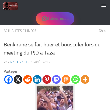
Skip to content
Suivez-nous
ACTUALITÉS ET INFOS
0
Benkirane se fait huer et bousculer lors du
meeting du PJD à Taza
PAR
NABIL NABIL
·
25 AOÛT 2015
Partager