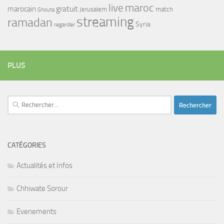
maroc
live
gratuit
marocain
Jerusalem
match
Ghouta
streaming
ramadan
Syria
regarder
PLUS
Rechercher :
CATÉGORIES
Actualités et Infos
Chhiwate Sorour
Evenements