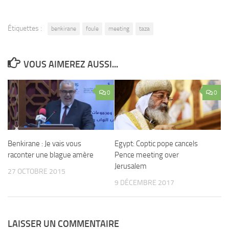
Étiquettes :
benkirane
foule
meeting
taza
VOUS AIMEREZ AUSSI...
0
0
Benkirane : Je vais vous
Egypt: Coptic pope cancels
raconter une blague amère
Pence meeting over
Jerusalem
27 OCTOBRE 2015
9 DÉCEMBRE 2017
LAISSER UN COMMENTAIRE