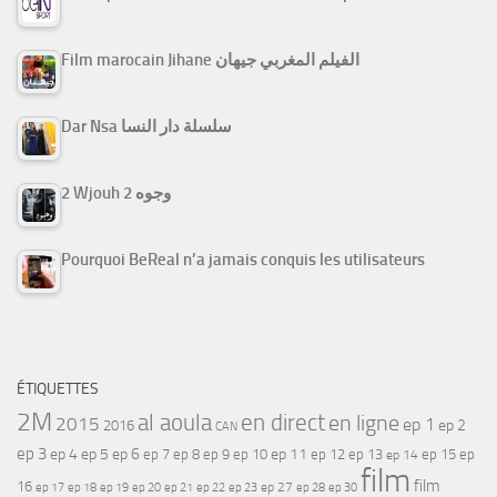
Film marocain Jihane الفيلم المغربي جيهان
Dar Nsa سلسلة دار النسا
2 Wjouh 2 وجوه
Pourquoi BeReal n’a jamais conquis les utilisateurs
ÉTIQUETTES
2M
al aoula
en direct
en ligne
2015
ep 1
ep 2
2016
CAN
ep 3
ep 4
ep 5
ep 6
ep 7
ep 11
ep 8
ep 9
ep 10
ep 12
ep 13
ep 15
ep
ep 14
film
film
16
ep 17
ep 21
ep 27
ep 18
ep 19
ep 20
ep 22
ep 23
ep 28
ep 30