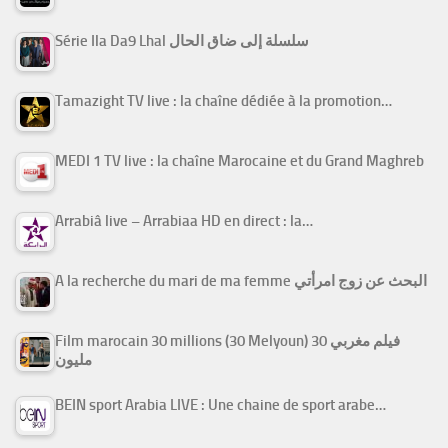
Série Ila Da9 Lhal سلسلة إلى ضاق الحال
Tamazight TV live : la chaîne dédiée à la promotion…
MEDI 1 TV live : la chaîne Marocaine et du Grand Maghreb
Arrabiâ live – Arrabiaa HD en direct : la…
A la recherche du mari de ma femme البحث عن زوج امرأتي
Film marocain 30 millions (30 Melyoun) فيلم مغربي 30
مليون
BEIN sport Arabia LIVE : Une chaine de sport arabe…