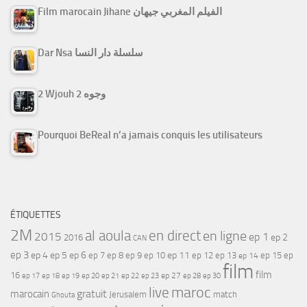
Film marocain Jihane الفيلم المغربي جيهان
Dar Nsa سلسلة دار النسا
2 Wjouh 2 وجوه
Pourquoi BeReal n’a jamais conquis les utilisateurs
ÉTIQUETTES
2M
al aoula
en direct
en ligne
2015
ep 1
ep 2
2016
CAN
ep 3
ep 4
ep 5
ep 6
ep 7
ep 11
ep 8
ep 9
ep 10
ep 12
ep 13
ep 15
ep
ep 14
film
film
16
ep 17
ep 21
ep 27
ep 18
ep 19
ep 20
ep 22
ep 23
ep 28
ep 30
maroc
live
gratuit
marocain
Jerusalem
match
Ghouta