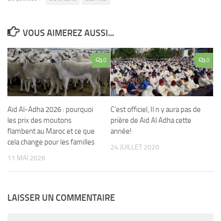
VOUS AIMEREZ AUSSI...
0
0
Aïd Al-Adha 2026 : pourquoi
C’est officiel, Il n y aura pas de
les prix des moutons
prière de Aid Al Adha cette
flambent au Maroc et ce que
année!
cela change pour les familles
24 JUILLET 2020
11 MAI 2026
LAISSER UN COMMENTAIRE